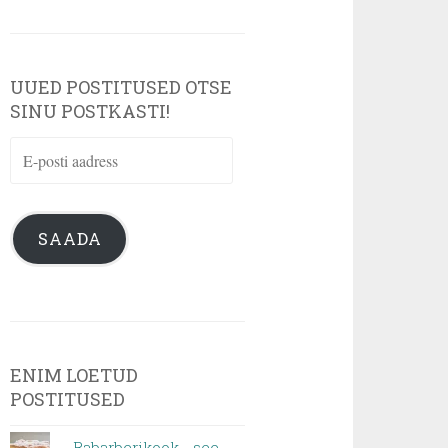
UUED POSTITUSED OTSE
SINU POSTKASTI!
E-
posti
aadress
SAADA
ENIM LOETUD
POSTITUSED
Rabarberikook - see