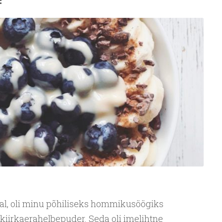
l, oli minu põhiliseks hommikusöögiks
kiirkaerahelbepuder. Seda oli imelihtne