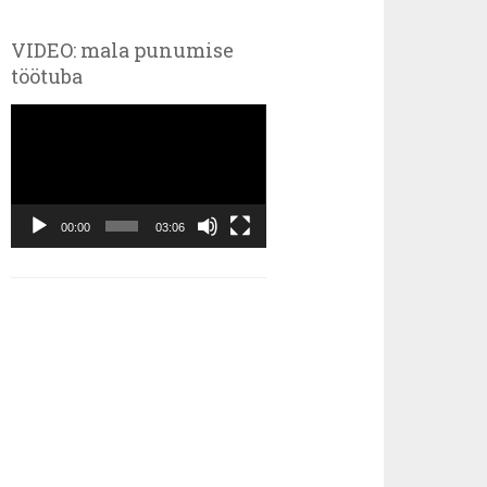
VIDEO: mala punumise
töötuba
Videoesitaja
00:00
03:06