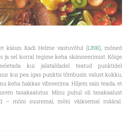
 et käisin Kadi Helme vastuvõtul (
LINK
), mõned
s ja sel korral tegime keha skänneerimist. Kõige
eletada kui jalataldadel teatud punktidel
 suur kui pea igas punktis tõmbusin valust kokku,
mu keha hakkas vibreerima. Hiljem sain teada, et
rem tasakaalutus. Minu puhul oli tasakaalust
id – mõni suuremal, mõni väiksemal määral.