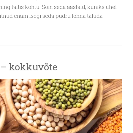
 ning täitis kõhtu. Sõin seda aastaid, kuniks ühel
uutnud enam isegi seda pudru lõhna taluda.
 – kokkuvõte