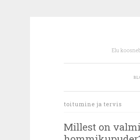
Skip
to
Elu koosneb
content
BL
toitumine ja tervis
Millest on valm
hommikupuder