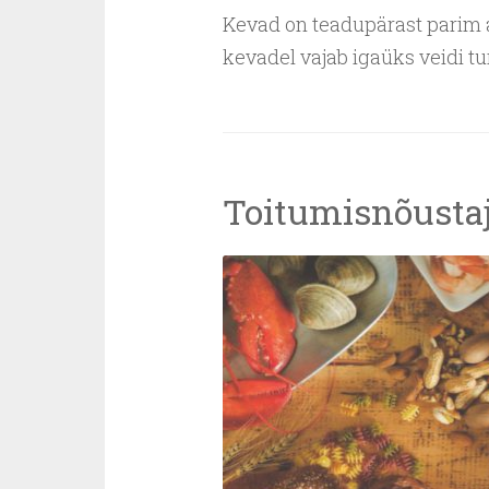
Kevad on teadupärast parim 
kevadel vajab igaüks veidi tu
Toitumisnõustaj