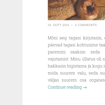
18. SEPT 2016
~
2 COMMENTS
Mõni aeg tagasi kirjutasin,
päevad tagasi kohtusime taa
paremini saaksin seda s
vajutamist. Minu üllatus oli
hakkasin higistama ja kogu 
mida suurem valu, seda suu
väljas suurem osa organe
Continue reading
→