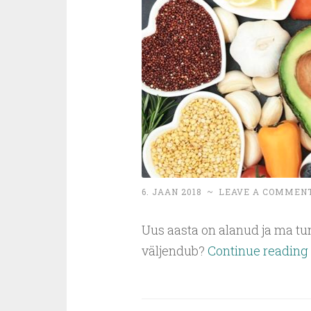
6. JAAN 2018
~
LEAVE A COMMEN
Uus aasta on alanud ja ma tu
väljendub?
Continue reading