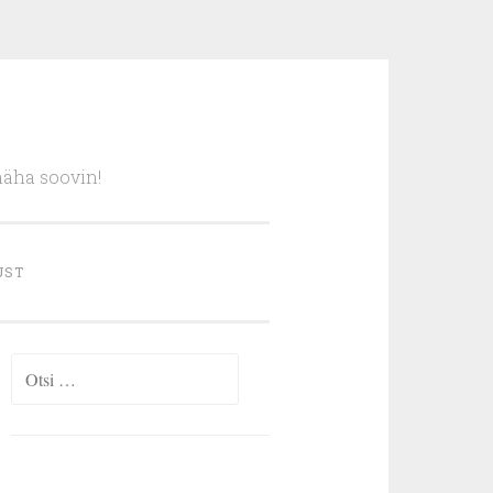
näha soovin!
UST
Otsi: