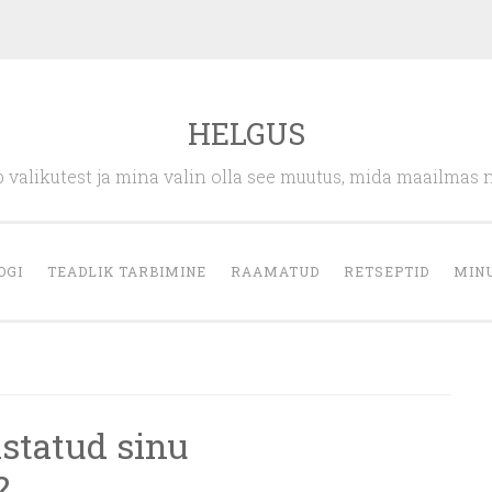
HELGUS
 valikutest ja mina valin olla see muutus, mida maailmas 
OGI
TEADLIK TARBIMINE
RAAMATUD
RETSEPTID
MIN
istatud sinu
?