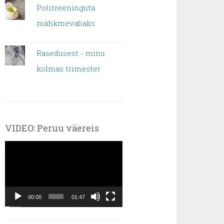
Potitreeninguta
mähkmevabaks
Rasedusest - minu
kolmas trimester
VIDEO: Peruu väereis
Videoesitaja
00:00
01:47