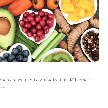
T
nnen ennast nagu eikunagi varem. Milles see
→