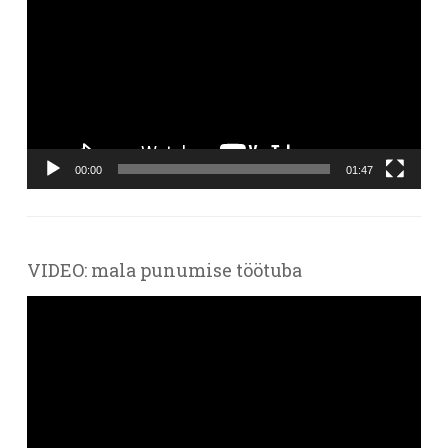
00:00
01:47
VIDEO: mala punumise töötuba
Videoesitaja