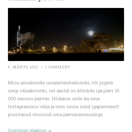
5. MÄRTS 2021
~
1 COMMENT
Minu ainukeseks uusaastalubaduseks, või pigem
isegi väljakutseks, sel aastal on kõndida iga päev 10
000 sammu päevas. Hõikasin selle ka oma
Instagrammis välja ja olen sinna nüüd igapäevaselt
postitanud stoorisid oma päevasammudega.
Continue reading
→