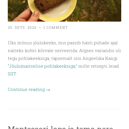
25. DETS. 2020
~
1 COMMENT
Üks mõnus jõulukeeks, mis passib hästi pühade ajal
näiteks kohvi kõrvale serveerida. Algses variandis oli
tegu pohlakeeksiga, täpsemalt siis Angeelika Kangi
“Jõulumaitselise pohlakeeksiga,”
mille retsepti leiad
SIIT.
Continue reading
→
Montessori laps ja tema pere