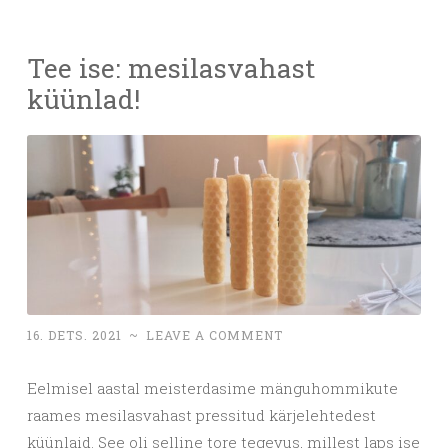
Tee ise: mesilasvahast
küünlad!
16. DETS. 2021
~
LEAVE A COMMENT
Eelmisel aastal meisterdasime mänguhommikute
raames mesilasvahast pressitud kärjelehtedest
küünlaid. See oli selline tore tegevus, millest laps ise