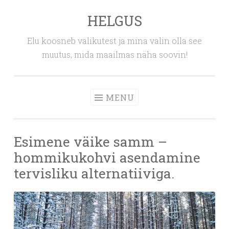
HELGUS
Skip
to
Elu koosneb valikutest ja mina valin olla see
content
muutus, mida maailmas näha soovin!
MENU
Esimene väike samm –
hommikukohvi asendamine
tervisliku alternatiiviga.