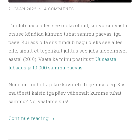
2. JAAN 2022
~
4 COMMENTS
Tundub nagu alles see oleks olnud, kui võtsin vastu
otsuse kõndida kümme tuhat sammu päevas, iga
päev. Kui aus olla siis tundub nagu oleks see alles
eile, ainult et tegelikult juhtus see juba üleeelmisel
aastal (2019). Vaata ka minu postitust:
Uusaasta
lubadus ja 10 000 sammu päevas
.
Nüüd on tõehetk ja kokkuvõtete tegemise aeg. Kas
ma tõesti käisin iga päev vähemalt kümme tuhat
sammu? No, vaatame siis!
Continue reading
→