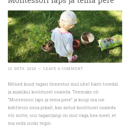
13. DETS. 2020
~
LEAVE A COMMENT
Mõned kuud tagasi õnnestus mul ühel hästi toredal
ja asjalikul koolitusel osaleda. Teemaks oli
“Montessori laps ja tema pere” ja kuigi ma ise
kahtlesin üsna pikalt, kas antud koolitusel osaleda
või mitte, siis tagantjärgi on mul väga hea meel, et
ma seda siiski tegin.