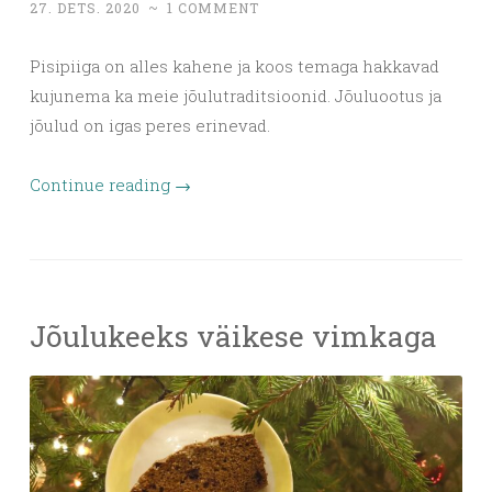
27. DETS. 2020
~
1 COMMENT
Pisipiiga on alles kahene ja koos temaga hakkavad
kujunema ka meie jõulutraditsioonid. Jõuluootus ja
jõulud on igas peres erinevad.
Continue reading
→
Jõulukeeks väikese vimkaga