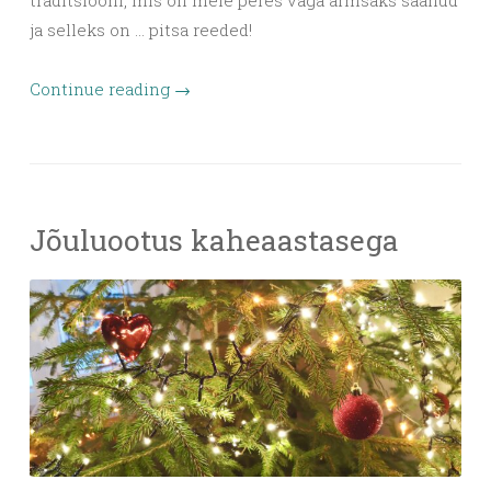
traditsiooni, mis on meie peres väga armsaks saanud
ja selleks on … pitsa reeded!
Continue reading
→
Jõuluootus kaheaastasega