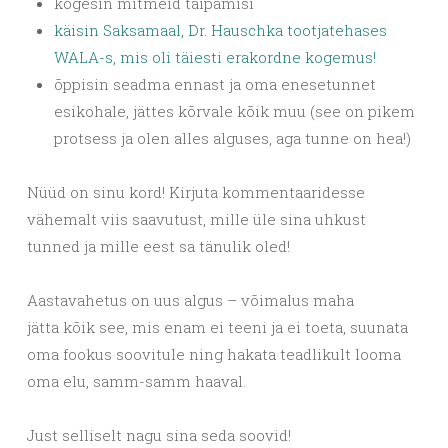
kogesin mitmeid taipamisi
käisin Saksamaal, Dr. Hauschka tootjatehases
WALA-s, mis oli täiesti erakordne kogemus!
õppisin seadma ennast ja oma enesetunnet
esikohale, jättes kõrvale kõik muu (see on pikem
protsess ja olen alles alguses, aga tunne on hea!)
Nüüd on sinu kord! Kirjuta kommentaaridesse
vähemalt viis saavutust, mille üle sina uhkust
tunned ja mille eest sa tänulik oled!
Aastavahetus on uus algus – võimalus maha
jätta kõik see, mis enam ei teeni ja ei toeta, suunata
oma fookus soovitule ning hakata teadlikult looma
oma elu, samm-samm haaval.
Just selliselt nagu sina seda soovid!