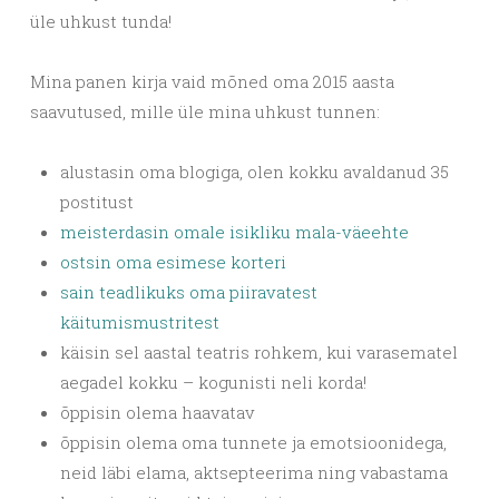
üle uhkust tunda!
Mina panen kirja vaid mõned oma 2015 aasta
saavutused, mille üle mina uhkust tunnen:
alustasin oma blogiga, olen kokku avaldanud 35
postitust
meisterdasin omale isikliku mala-väeehte
ostsin oma esimese korteri
sain teadlikuks oma piiravatest
käitumismustritest
käisin sel aastal teatris rohkem, kui varasematel
aegadel kokku – kogunisti neli korda!
õppisin olema haavatav
õppisin olema oma tunnete ja emotsioonidega,
neid läbi elama, aktsepteerima ning vabastama