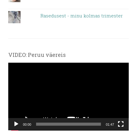
Rasedusest - minu kolmas trimester
VIDEO: Peruu väereis
Videoesitaja
00:00
01:47