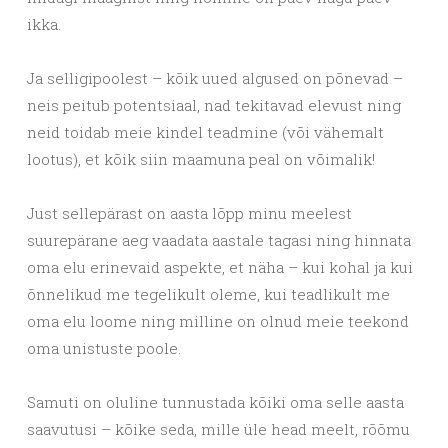
ikka.
Ja selligipoolest – kõik uued algused on põnevad –
neis peitub potentsiaal, nad tekitavad elevust ning
neid toidab meie kindel teadmine (või vähemalt
lootus), et kõik siin maamuna peal on võimalik!
Just sellepärast on aasta lõpp minu meelest
suurepärane aeg vaadata aastale tagasi ning hinnata
oma elu erinevaid aspekte, et näha – kui kohal ja kui
õnnelikud me tegelikult oleme, kui teadlikult me
oma elu loome ning milline on olnud meie teekond
oma unistuste poole.
Samuti on oluline tunnustada kõiki oma selle aasta
saavutusi – kõike seda, mille üle head meelt, rõõmu