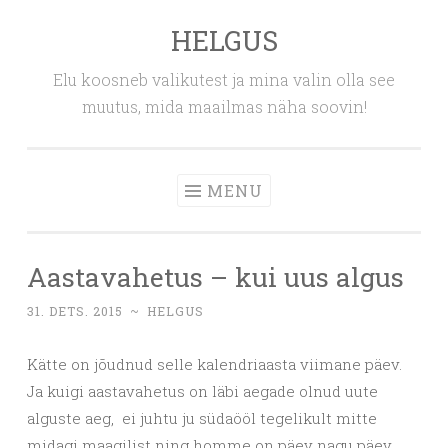
HELGUS
Skip
to
Elu koosneb valikutest ja mina valin olla see
content
muutus, mida maailmas näha soovin!
MENU
Aastavahetus – kui uus algus
31. DETS. 2015
~
HELGUS
Kätte on jõudnud selle kalendriaasta viimane päev.
Ja kuigi aastavahetus on läbi aegade olnud uute
alguste aeg, ei juhtu ju südaööl tegelikult mitte
midagi maagilist ning homme on päev nagu päev