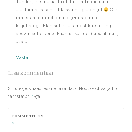
Tundub, et sinu aasta oli täis mitmeid uusi
alustamisi, sisemist kasvu ning arengut
Oled
innustanud mind oma tegemiste ning
kirjutistega. Elan sulle südamest kaasa ning
soovin sulle kõike kaunist ka uuel (juba alanud)
aastal!
Vasta
Lisa kommentaar
Sinu e-postiaadressi ei avaldata.
Nõutavad väljad on
tähistatud
*
-ga
KOMMENTEERI
*