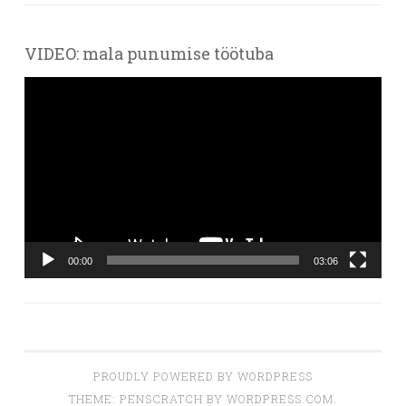
VIDEO: mala punumise töötuba
Videoesitaja
00:00
03:06
PROUDLY POWERED BY WORDPRESS
THEME: PENSCRATCH BY
WORDPRESS.COM
.