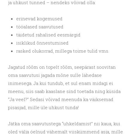
ja uhkust tunned – nendeks võivad olla:
erinevad kogemused
tööalased saavutused
täidetud rahalised eesmärgid
isiklikud õnnestumised
rasked olukorrad, millega toime tulid vms.
Jagatud rõõm on topelt rõõm, seepärast soovitan
oma saavutusi jagada mõne sulle lähedase
inimesega. Ja kui tundub, et sul enam midagi ei
meenu, siis saab kaaslane sind toetada ning küsida
“Ja veel?” Sedasi võivad meenuda ka väiksemad
pisasjad, mille üle uhkust tunda!
Jätka oma saavutustega “uhkeldamist” nii kaua, kui
oled välja öelnud vähemalt viiskümmend asja, mille