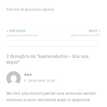
POSTED IN
MÄÄRATLEMATA
Post
< PREVIOUS
NEXT >
Armastus ja inglitiivad
Mida toob aasta 2016?
navigation
2 thoughts on “
Aastavahetus – kui uus
algus
”
Anu
3. JAAN 2016, 22:41
Ma olen juba mõned päevad oma eelnevale aastale
mõelnud ja minu tähtsamad asjad on järgmised: