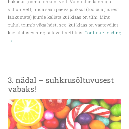
hakanud jooma rohkem vett! Valmistan kannuga
sidrunivett, mida saan päeva jooksul (töölaua juurest
lahkumata) juurde kallata kui klaas on tühi. Minu
puhul toimib väga hästi see, kui klaas on vaateväljas,
käe ulatuses ning pidevalt vett täis.
Continue reading
→
3. nädal – suhkrusõltuvusest
vabaks!