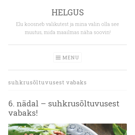
HELGUS
Skip
to
Elu koosneb valikutest ja mina valin olla see
content
muutus, mida maailmas näha soovin!
MENU
suhkrusõltuvusest vabaks
6. nädal – suhkrusõltuvusest
vabaks!