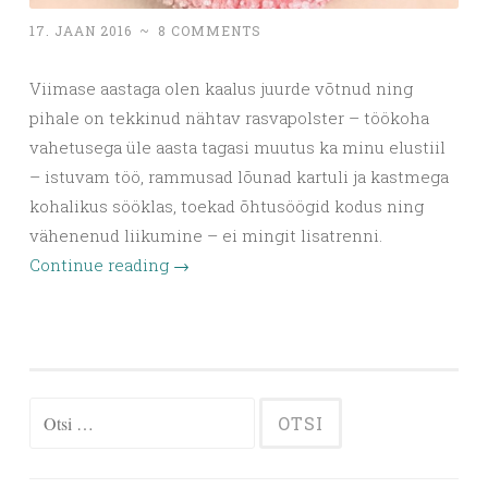
17. JAAN 2016
~
8 COMMENTS
Viimase aastaga olen kaalus juurde võtnud ning
pihale on tekkinud nähtav rasvapolster – töökoha
vahetusega üle aasta tagasi muutus ka minu elustiil
– istuvam töö, rammusad lõunad kartuli ja kastmega
kohalikus sööklas, toekad õhtusöögid kodus ning
vähenenud liikumine – ei mingit lisatrenni.
Continue reading
→
Otsi: