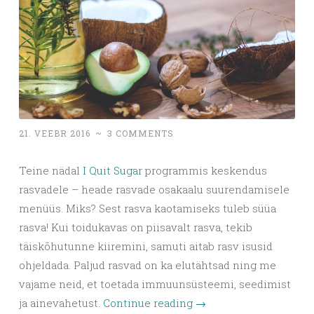
21. VEEBR 2016
~
3 COMMENTS
Teine nädal
I Quit Sugar
programmis keskendus
rasvadele – heade rasvade osakaalu suurendamisele
menüüs. Miks? Sest rasva kaotamiseks tuleb süüa
rasva! Kui toidukavas on piisavalt rasva, tekib
täiskõhutunne kiiremini, samuti aitab rasv isusid
ohjeldada. Paljud rasvad on ka elutähtsad ning me
vajame neid, et toetada immuunsüsteemi, seedimist
ja ainevahetust.
Continue reading
→