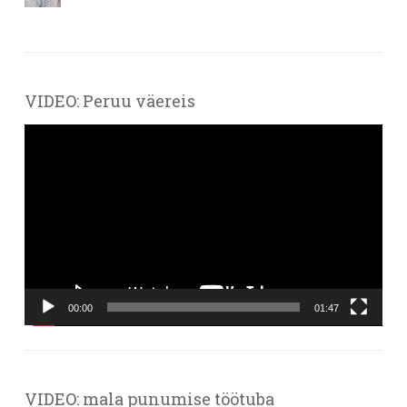
VIDEO: Peruu väereis
Videoesitaja
00:00
01:47
VIDEO: mala punumise töötuba