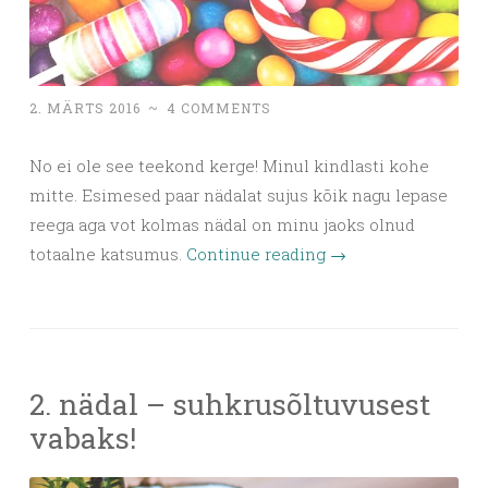
2. MÄRTS 2016
~
4 COMMENTS
No ei ole see teekond kerge! Minul kindlasti kohe
mitte. Esimesed paar nädalat sujus kõik nagu lepase
reega aga vot kolmas nädal on minu jaoks olnud
totaalne katsumus.
Continue reading
→
2. nädal – suhkrusõltuvusest
vabaks!