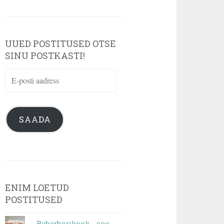
UUED POSTITUSED OTSE
SINU POSTKASTI!
E-
posti
aadress
SAADA
ENIM LOETUD
POSTITUSED
Rabarberikook - see