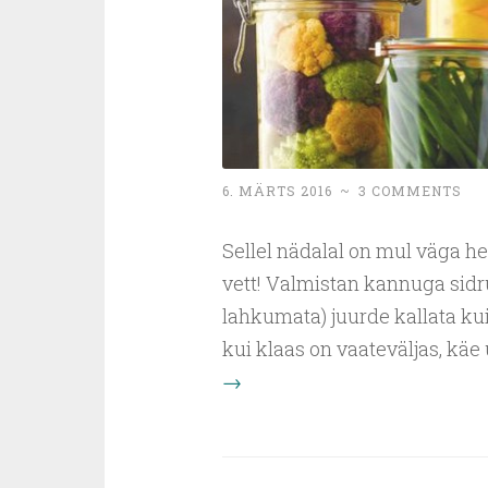
6. MÄRTS 2016
~
3 COMMENTS
Sellel nädalal on mul väga h
vett! Valmistan kannuga sidru
lahkumata) juurde kallata kui
kui klaas on vaateväljas, käe 
→