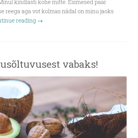
Minul kindlasti kohe mitte. Esimesed paar
se reega aga vot kolmas nädal on minu jaoks
tinue reading
→
rusõltuvusest vabaks!