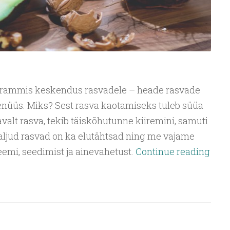
rammis keskendus rasvadele – heade rasvade
üüs. Miks? Sest rasva kaotamiseks tuleb süüa
avalt rasva, tekib täiskõhutunne kiiremini, samuti
Paljud rasvad on ka elutähtsad ning me vajame
emi, seedimist ja ainevahetust.
Continue reading