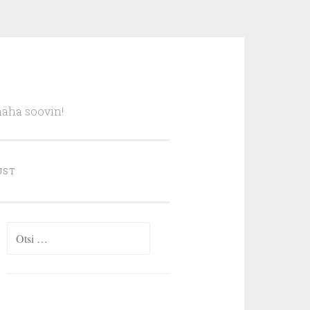
näha soovin!
UST
Otsi: