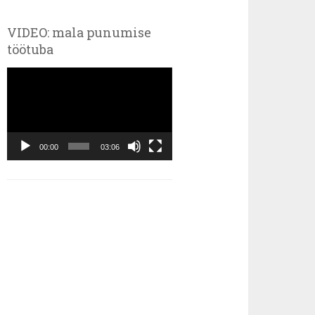
VIDEO: mala punumise
töötuba
Videoesitaja
00:00
03:06