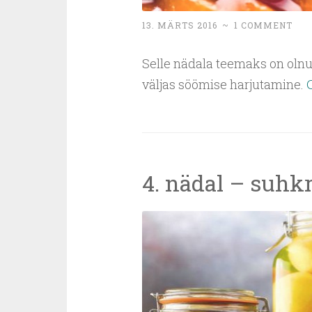
13. MÄRTS 2016
~
1 COMMENT
Selle nädala teemaks on olnu
väljas söömise harjutamine.
4. nädal – suhk