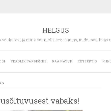
HELGUS
 valikutest ja mina valin olla see muutus, mida maailmas 
OGI
TEADLIK TARBIMINE
RAAMATUD
RETSEPTID
MIN
ks
rusõltuvusest vabaks!