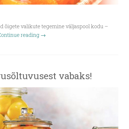
d õigete valikute tegemine väljaspool kodu –
Continue reading
→
rusõltuvusest vabaks!