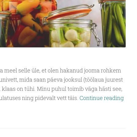
ea meel selle üle, et olen hakanud jooma rohkem
nivett, mida saan päeva jooksul (töölaua juurest
 klaas on tühi. Minu puhul toimib väga hästi see,
ulatuses ning pidevalt vett täis.
Continue reading