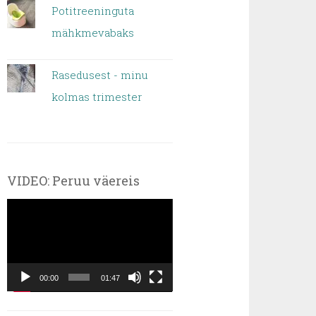
Potitreeninguta
mähkmevabaks
Rasedusest - minu
kolmas trimester
VIDEO: Peruu väereis
Videoesitaja
00:00
01:47