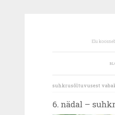
Skip
to
Elu koosneb
content
BL
suhkrusõltuvusest vaba
6. nädal – suhk