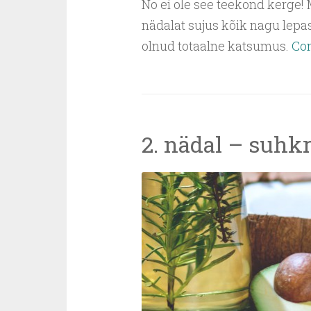
No ei ole see teekond kerge! 
nädalat sujus kõik nagu lepa
olnud totaalne katsumus.
Con
2. nädal – suhk