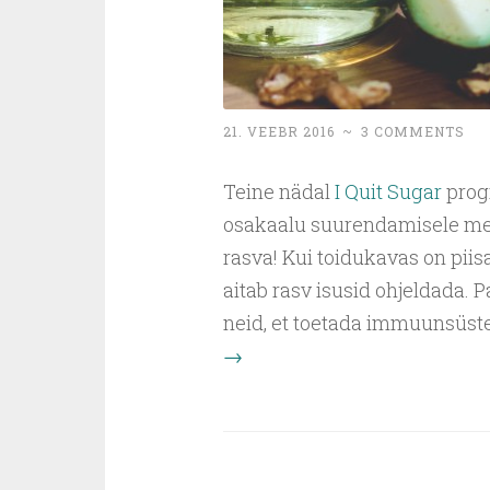
21. VEEBR 2016
~
3 COMMENTS
Teine nädal
I Quit Sugar
prog
osakaalu suurendamisele men
rasva! Kui toidukavas on piis
aitab rasv isusid ohjeldada. 
neid, et toetada immuunsüste
→