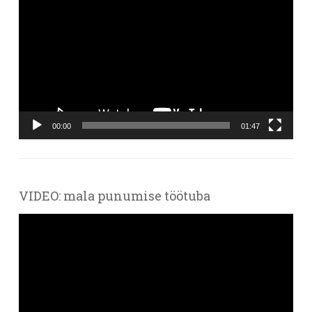
00:00
01:47
VIDEO: mala punumise töötuba
Videoesitaja