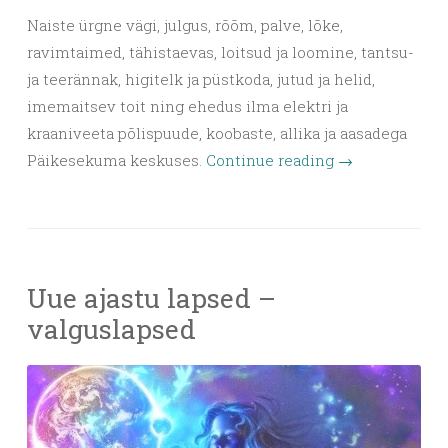
Naiste ürgne vägi, julgus, rõõm, palve, lõke,
ravimtaimed, tähistaevas, loitsud ja loomine, tantsu-
ja teerännak, higitelk ja püstkoda, jutud ja helid,
imemaitsev toit ning ehedus ilma elektri ja
kraaniveeta põlispuude, koobaste, allika ja aasadega
Päikesekuma keskuses.
Continue reading
→
Uue ajastu lapsed –
valguslapsed