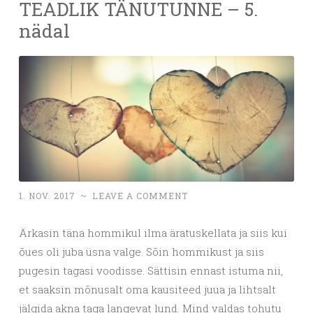
TEADLIK TÄNUTUNNE – 5.
nädal
1. NOV. 2017
~
LEAVE A COMMENT
Ärkasin täna hommikul ilma äratuskellata ja siis kui
õues oli juba üsna valge. Sõin hommikust ja siis
pugesin tagasi voodisse. Sättisin ennast istuma nii,
et saaksin mõnusalt oma kausiteed juua ja lihtsalt
jälgida akna taga langevat lund. Mind valdas tohutu