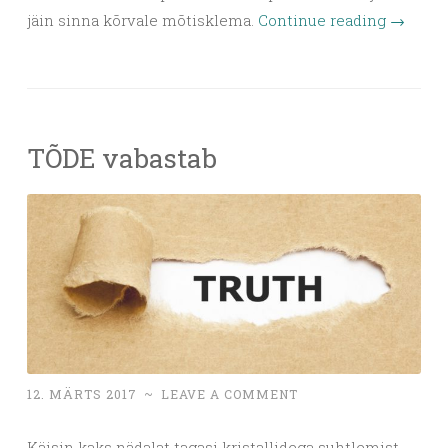
jäin sinna kõrvale mõtisklema.
Continue reading
→
TÕDE vabastab
12. MÄRTS 2017
~
LEAVE A COMMENT
Käisin kaks nädalat tagasi kristallidega suhtlemist