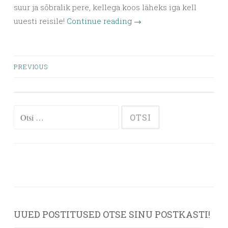
suur ja sõbralik pere, kellega koos läheks iga kell
uuesti reisile!
Continue reading
→
Posts
PREVIOUS
navigation
Otsi:
UUED POSTITUSED OTSE SINU POSTKASTI!