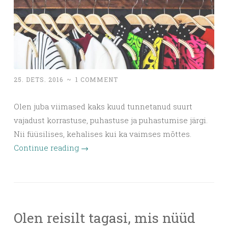
25. DETS. 2016
~
1 COMMENT
Olen juba viimased kaks kuud tunnetanud suurt
vajadust korrastuse, puhastuse ja puhastumise järgi.
Nii füüsilises, kehalises kui ka vaimses mõttes.
Continue reading
→
Olen reisilt tagasi, mis nüüd