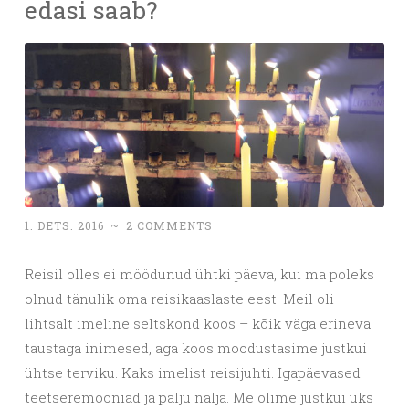
edasi saab?
1. DETS. 2016
~
2 COMMENTS
Reisil olles ei möödunud ühtki päeva, kui ma poleks
olnud tänulik oma reisikaaslaste eest. Meil oli
lihtsalt imeline seltskond koos – kõik väga erineva
taustaga inimesed, aga koos moodustasime justkui
ühtse terviku. Kaks imelist reisijuhti. Igapäevased
teetseremooniad ja palju nalja. Me olime justkui üks