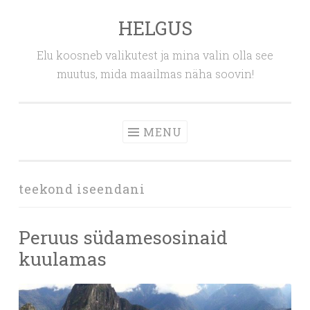
HELGUS
Skip
to
Elu koosneb valikutest ja mina valin olla see
content
muutus, mida maailmas näha soovin!
MENU
teekond iseendani
Peruus südamesosinaid
kuulamas