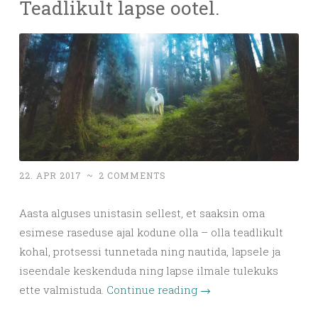
Teadlikult lapse ootel.
22. APR 2017
~
2 COMMENTS
Aasta alguses unistasin sellest, et saaksin oma
esimese raseduse ajal kodune olla – olla teadlikult
kohal, protsessi tunnetada ning nautida, lapsele ja
iseendale keskenduda ning lapse ilmale tulekuks
ette valmistuda.
Continue reading
→