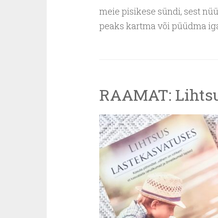
meie pisikese sündi, sest nüü
peaks kartma või püüdma iga 
RAAMAT: Lihtsu