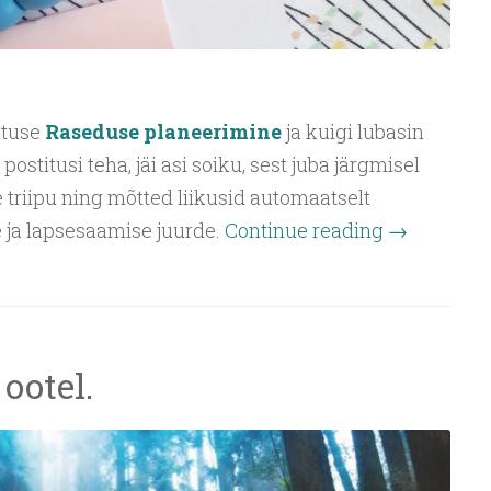
ituse
Raseduse planeerimine
ja kuigi lubasin
titusi teha, jäi asi soiku, sest juba järgmisel
 triipu ning mõtted liikusid automaatselt
 ja lapsesaamise juurde.
Continue reading
→
ootel.