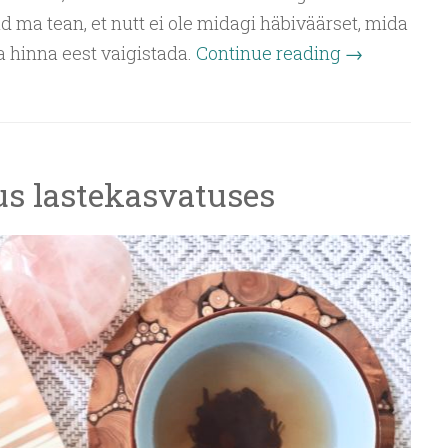
d ma tean, et nutt ei ole midagi häbiväärset, mida
hinna eest vaigistada.
Continue reading
→
s lastekasvatuses