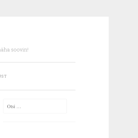
näha soovin!
UST
Otsi: