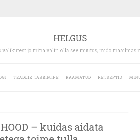
HELGUS
 valikutest ja mina valin olla see muutus, mida maailmas 
OGI
TEADLIK TARBIMINE
RAAMATUD
RETSEPTID
MIN
OOD – kuidas aidata
etega toime tulla