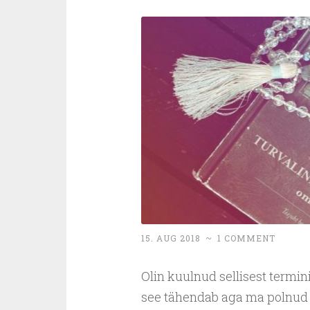
15. AUG 2018
~
1 COMMENT
Olin kuulnud sellisest termi
see tähendab aga ma polnud pär