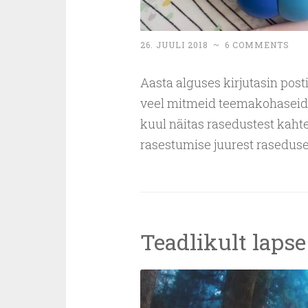
26. JUULI 2018
~
6 COMMENTS
Aasta alguses kirjutasin post
veel mitmeid teemakohaseid pos
kuul näitas rasedustest kahte
rasestumise juurest raseduse
Teadlikult lapse 