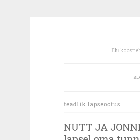
Skip
to
Elu koosneb
content
BL
teadlik lapseootus
NUTT JA JONNIH
lapsel oma tunn