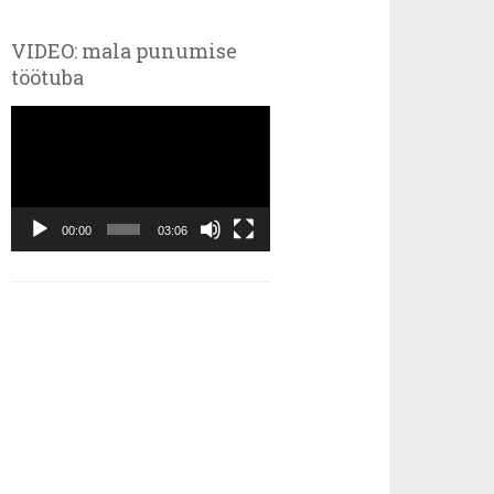
VIDEO: mala punumise
töötuba
Videoesitaja
00:00
03:06