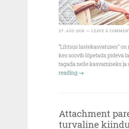
27. AUG 2018
~
LEAVE A COMMEN
“Lihtsus lastekasvatuses” on 
kes soovib lõpetada pideva l
tagada neile kasvamiseks ja 
reading
→
Attachment pare
turvaline kiin