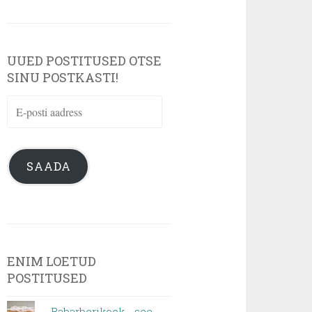
UUED POSTITUSED OTSE
SINU POSTKASTI!
E-
posti
aadress
SAADA
ENIM LOETUD
POSTITUSED
Rabarberikook - see