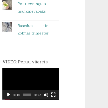
Potitreeninguta
mähkmevabaks
Rasedusest - minu
kolmas trimester
VIDEO: Peruu väereis
Videoesitaja
00:00
01:47