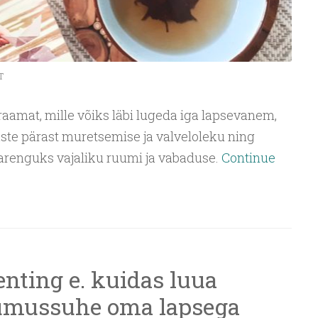
T
raamat, mille võiks läbi lugeda iga lapsevanem,
aste pärast muretsemise ja valveloleku ning
arenguks vajaliku ruumi ja vabaduse.
Continue
nting e. kuidas luua
dumussuhe oma lapsega