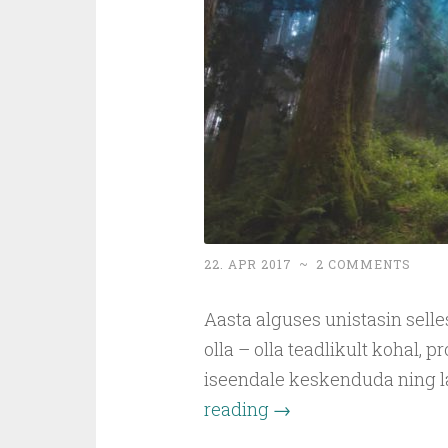
22. APR 2017
~
2 COMMENTS
Aasta alguses unistasin sell
olla – olla teadlikult kohal, p
iseendale keskenduda ning la
reading
→