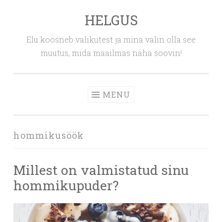
HELGUS
Skip
to
Elu koosneb valikutest ja mina valin olla see
content
muutus, mida maailmas näha soovin!
MENU
hommikusöök
Millest on valmistatud sinu
hommikupuder?