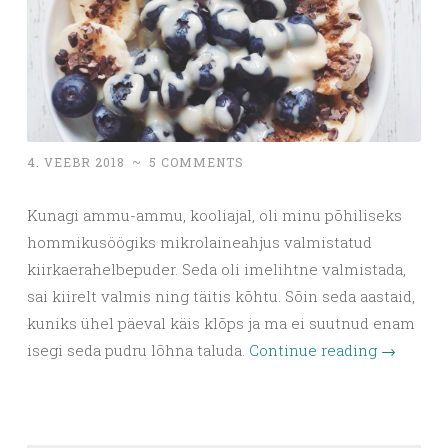
4. VEEBR 2018
~
5 COMMENTS
Kunagi ammu-ammu, kooliajal, oli minu põhiliseks
hommikusöögiks mikrolaineahjus valmistatud
kiirkaerahelbepuder. Seda oli imelihtne valmistada,
sai kiirelt valmis ning täitis kõhtu. Sõin seda aastaid,
kuniks ühel päeval käis klõps ja ma ei suutnud enam
isegi seda pudru lõhna taluda.
Continue reading
→