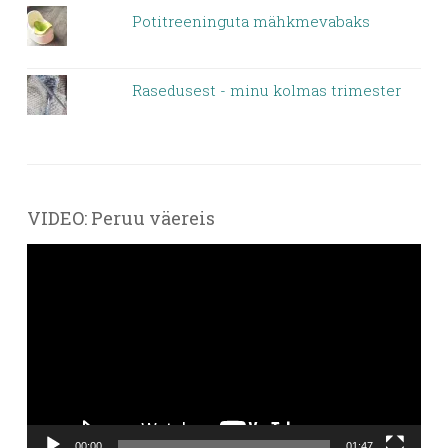
Potitreeninguta mähkmevabaks
Rasedusest - minu kolmas trimester
VIDEO: Peruu väereis
Videoesitaja
00:00
01:47