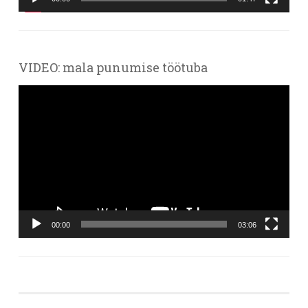
VIDEO: mala punumise töötuba
Videoesitaja
00:00
03:06