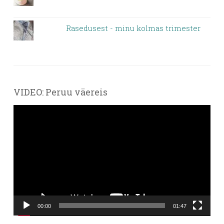
Rasedusest - minu kolmas trimester
VIDEO: Peruu väereis
Videoesitaja
00:00
01:47