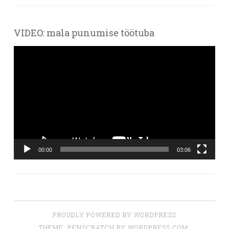
VIDEO: mala punumise töötuba
Videoesitaja
00:00
03:06
PROUDLY POWERED BY WORDPRESS
THEME: PENSCRATCH BY
WORDPRESS.COM
.