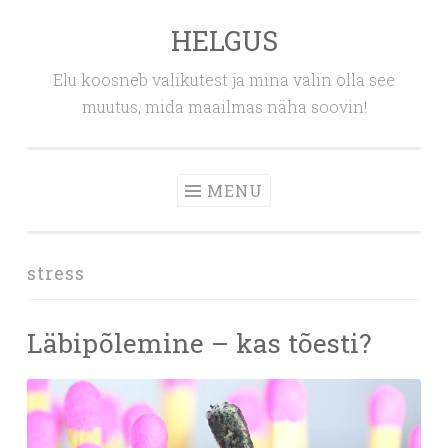
HELGUS
Skip
to
Elu koosneb valikutest ja mina valin olla see
content
muutus, mida maailmas näha soovin!
MENU
stress
Läbipõlemine – kas tõesti?