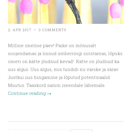
2. APR 2017
~
3 COMMENTS
Milline imeline päev! Päike on mõnusalt
soojendamas ja linnud ümberringi siristamas, lõpuks
ometi on kätte jõudnud kevad! Kätte on jõudnud ka
uus algus. Uus algus, mis tundub nii värske ja särav.
Justkui uus hingamine ja lõputud potentsiaalid.
Muutus. Taaskord samm iseendale lähemale.
Continue reading
→