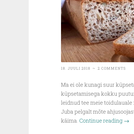
18. JUULI 2018
~
2 COMMENTS
Ma ei ole kunagi suur küpset
küpsetamisega kokku puutunu
leidnud tee meie toidulauale
Juba pelgalt mõte ahjusoojas
käima.
Continue reading
→