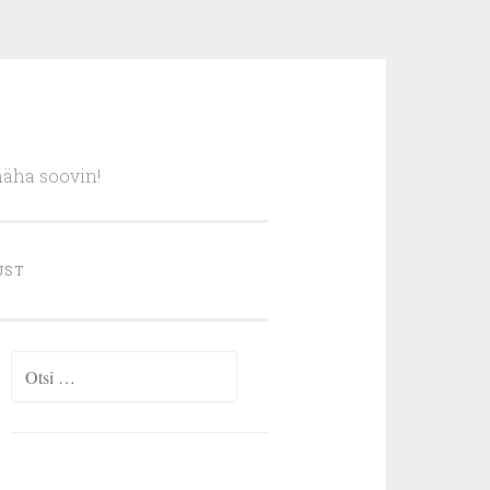
näha soovin!
UST
Otsi: