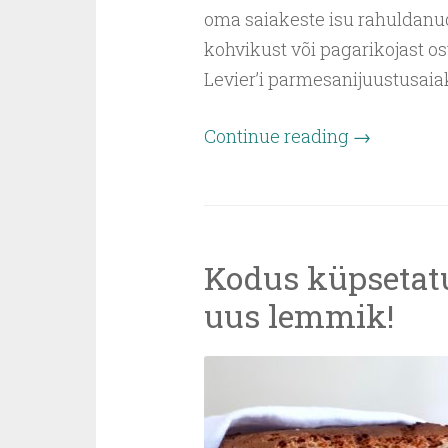
oma saiakeste isu rahuldanud
kohvikust või pagarikojast o
Levier’i parmesanijuustusai
Continue reading
→
Kodus küpsetatu
uus lemmik!