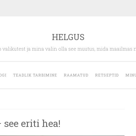
HELGUS
 valikutest ja mina valin olla see muutus, mida maailmas 
OGI
TEADLIK TARBIMINE
RAAMATUD
RETSEPTID
MIN
see eriti hea!