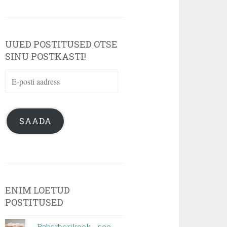
UUED POSTITUSED OTSE
SINU POSTKASTI!
E-
posti
aadress
SAADA
ENIM LOETUD
POSTITUSED
Rabarberikook - see