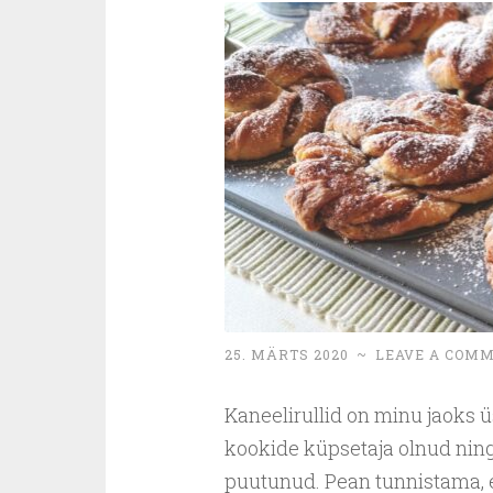
25. MÄRTS 2020
~
LEAVE A COM
Kaneelirullid on minu jaoks ü
kookide küpsetaja olnud nin
puutunud. Pean tunnistama, et 