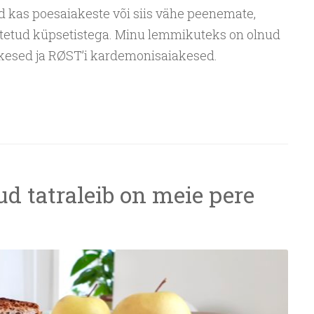
 kas poesaiakeste või siis vähe peenemate,
stetud küpsetistega. Minu lemmikuteks on olnud
akesed ja RØST’i kardemonisaiakesed.
d tatraleib on meie pere