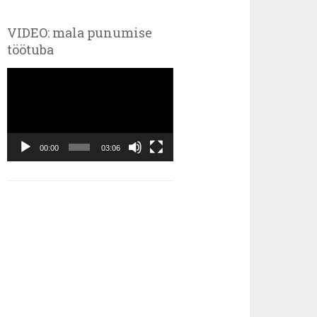
VIDEO: mala punumise
töötuba
Videoesitaja
00:00
03:06