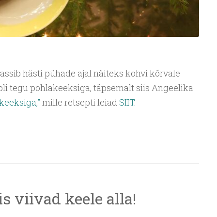
ssib hästi pühade ajal näiteks kohvi kõrvale
oli tegu pohlakeeksiga, täpsemalt siis Angeelika
keeksiga,”
mille retsepti leiad
SIIT.
s viivad keele alla!