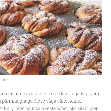
MENT
sna hiljutine avastus. Ise olen läbi aegade pigem
g pärmitaignaga üldse väga vähe kokku
kuigi olen suur saiakeste sõber, siis siiani olen