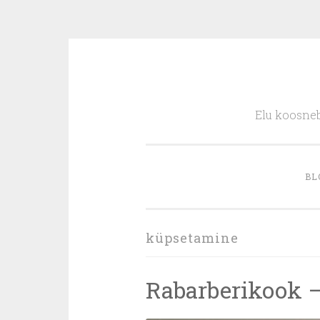
Skip
to
Elu koosneb
content
BL
küpsetamine
Rabarberikook – 