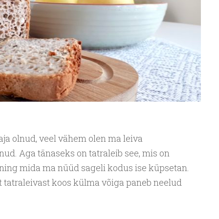
aja olnud, veel vähem olen ma leiva
d. Aga tänaseks on tatraleib see, mis on
 ning mida ma nüüd sageli kodus ise küpsetan.
t tatraleivast koos külma võiga paneb neelud