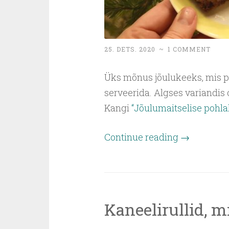
25. DETS. 2020
~
1 COMMENT
Üks mõnus jõulukeeks, mis pa
serveerida. Algses variandis 
Kangi
“Jõulumaitselise pohla
Continue reading
→
Kaneelirullid, mi