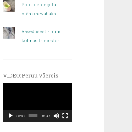
Potitreeninguta
mähkmevabaks
Rasedusest - minu
kolmas trimester
VIDEO: Peruu väereis
Videoesitaja
00:00
01:47