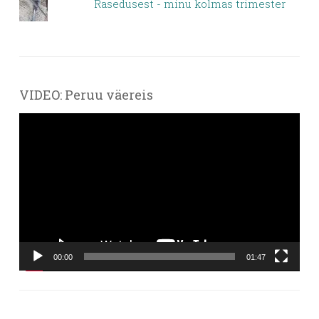
Rasedusest - minu kolmas trimester
VIDEO: Peruu väereis
Videoesitaja
00:00
01:47