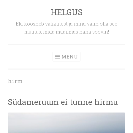
HELGUS
Skip
to
Elu koosneb valikutest ja mina valin olla see
content
muutus, mida maailmas näha soovin!
MENU
hirm
Südameruum ei tunne hirmu