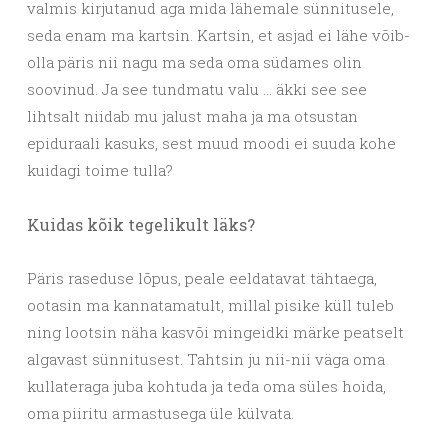
valmis kirjutanud aga mida lähemale sünnitusele,
seda enam ma kartsin. Kartsin, et asjad ei lähe võib-
olla päris nii nagu ma seda oma südames olin
soovinud. Ja see tundmatu valu … äkki see see
lihtsalt niidab mu jalust maha ja ma otsustan
epiduraali kasuks, sest muud moodi ei suuda kohe
kuidagi toime tulla?
Kuidas kõik tegelikult läks?
Päris raseduse lõpus, peale eeldatavat tähtaega,
ootasin ma kannatamatult, millal pisike küll tuleb
ning lootsin näha kasvõi mingeidki märke peatselt
algavast sünnitusest. Tahtsin ju nii-nii väga oma
kullateraga juba kohtuda ja teda oma süles hoida,
oma piiritu armastusega üle külvata.