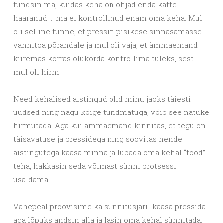
tundsin ma, kuidas keha on ohjad enda kätte
haaranud … ma ei kontrollinud enam oma keha. Mul
oli selline tunne, et pressin pisikese sinnasamasse
vannitoa põrandale ja mul oli vaja, et ämmaemand
kiiremas korras olukorda kontrollima tuleks, sest
mul oli hirm.
Need kehalised aistingud olid minu jaoks täiesti
uudsed ning nagu kõige tundmatuga, võib see natuke
hirmutada. Aga kui ämmaemand kinnitas, et tegu on
täisavatuse ja pressidega ning soovitas nende
aistingutega kaasa minna ja lubada oma kehal “tööd”
teha, hakkasin seda võimast sünni protsessi
usaldama.
Vahepeal proovisime ka sünnitusjäril kaasa pressida
aga lõpuks andsin alla ja lasin oma kehal sünnitada.