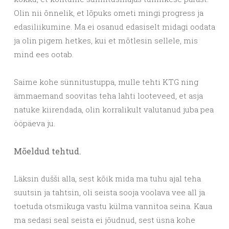
Olin nii õnnelik, et lõpuks ometi mingi progress ja
edasiliikumine. Ma ei osanud edasiselt midagi oodata
ja olin pigem hetkes, kui et mõtlesin sellele, mis
mind ees ootab.
Saime kohe sünnitustuppa, mulle tehti KTG ning
ämmaemand soovitas teha lahti looteveed, et asja
natuke kiirendada, olin korralikult valutanud juba pea
ööpäeva ju.
Mõeldud tehtud.
Läksin dušši alla, sest kõik mida ma tuhu ajal teha
suutsin ja tahtsin, oli seista sooja voolava vee all ja
toetuda otsmikuga vastu külma vannitoa seina. Kaua
ma sedasi seal seista ei jõudnud, sest üsna kohe