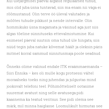
Kui ülejärgmisel päeval algasid regulaarsed tuhud,
mis olid juba üsna tuntavad, siis ma enam nii väga ei
rõõmustanud. Olin terve öö üleval valutades ja
mõõtes tuhude pikkust ja nende intervalle. Olin
hommikuks üsna magamata ja väsinud aga just siis
algas tõeline sünnituseks ettevalmistumine. Kui
esimesel päeval suutsin oma tuhud üle hingata, siis
nüüd tegin juba natuke kõvemat häält ja oleksin päris
mitmel korral sammud sünnitusmaja poole seadnud.
Õnneks olime valinud endale ITK eraämmaemanda –
Siiri Ennika – kes oli mulle kogu protsessi vältel
moraalseks toeks ning juhendas ja julgustas mind
jooksvalt telefoni teel. Põhimõtteliselt ootasime
suuremat avatust ning selle avatusega pidi
kaasnema ka teatud veritsus. See pidi olema see
märk, mil minna haiglasse. Loomulikult hirmutas see