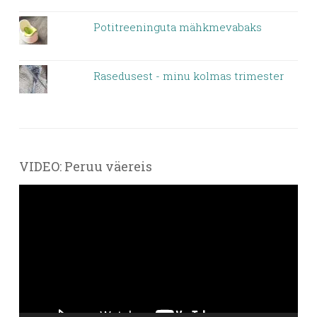
Potitreeninguta mähkmevabaks
Rasedusest - minu kolmas trimester
VIDEO: Peruu väereis
Videoesitaja