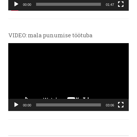
00:00
01:47
VIDEO: mala punumise töötuba
Videoesitaja
00:00
03:06