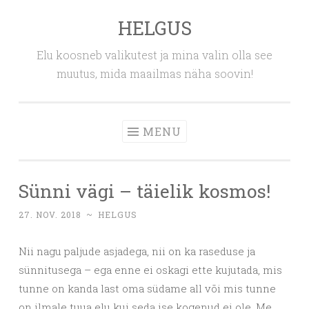
HELGUS
Skip
to
Elu koosneb valikutest ja mina valin olla see
content
muutus, mida maailmas näha soovin!
MENU
Sünni vägi – täielik kosmos!
27. NOV. 2018
~
HELGUS
Nii nagu paljude asjadega, nii on ka raseduse ja
sünnitusega – ega enne ei oskagi ette kujutada, mis
tunne on kanda last oma südame all või mis tunne
on ilmale tuua elu kui seda ise kogenud ei ole. Me