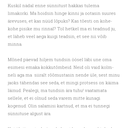
Kuskil nädal enne sünnitust hakkas tulema
limakorki. Ma hoidsin hinge kinni ja ootasin suures
ärevuses, et kas nüüd lõpuks? Kas tõesti on kohe-
kohe pisike mu rinnal? Tol hetkel ma ei teadnud ju,
et läheb veel aega kuigi teadsin, et see nii võib
minna.
Mõned päevad hiljem tundsin öösel läbi une oma
esimesi emaka kokkutõmbeid. Neid oli vaid kolm-
neli aga ma
siiralt rõõmustasin nende üle, sest minu
jaoks tähendas see seda, et mingi protsess on käima
läinud. Pealegi, ma tundsin ära tuhu! vaatamata
sellele, et ei olnud seda varem mitte kunagi
kogenud. Olin salamisi kartnud, et ma ei tunnegi
sünnituse algust ära.