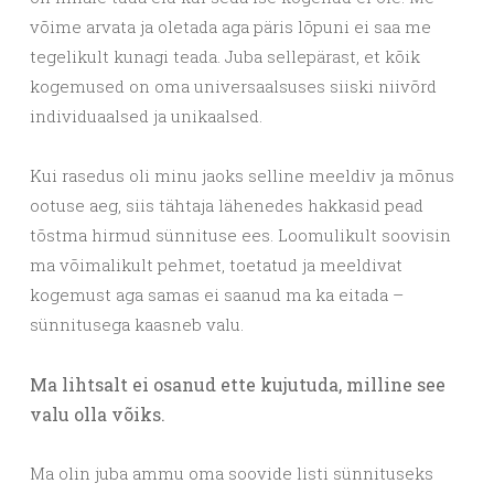
võime arvata ja oletada aga päris lõpuni ei saa me
tegelikult kunagi teada. Juba sellepärast, et kõik
kogemused on oma universaalsuses siiski niivõrd
individuaalsed ja unikaalsed.
Kui rasedus oli minu jaoks selline meeldiv ja mõnus
ootuse aeg, siis tähtaja lähenedes hakkasid pead
tõstma hirmud sünnituse ees. Loomulikult soovisin
ma võimalikult pehmet, toetatud ja meeldivat
kogemust aga samas ei saanud ma ka eitada –
sünnitusega kaasneb valu.
Ma lihtsalt ei osanud ette kujutuda, milline see
valu olla võiks.
Ma olin juba ammu oma soovide listi sünnituseks