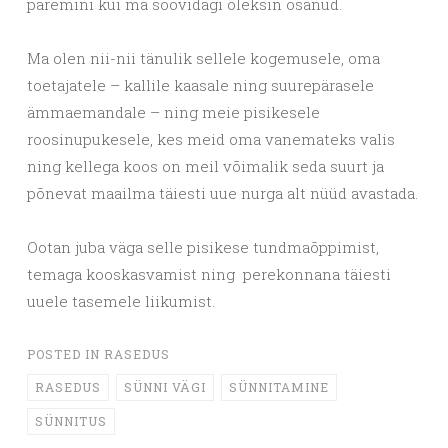
paremini kui ma soovidagi oleksin osanud.
Ma olen nii-nii tänulik sellele kogemusele, oma
toetajatele – kallile kaasale ning suurepärasele
ämmaemandale – ning meie pisikesele
roosinupukesele, kes meid oma vanemateks valis
ning kellega koos on meil võimalik seda suurt ja
põnevat maailma täiesti uue nurga alt nüüd avastada.
Ootan juba väga selle pisikese tundmaõppimist,
temaga kooskasvamist ning
perekonnana täiesti
uuele tasemele liikumist.
POSTED IN
RASEDUS
RASEDUS
SÜNNI VÄGI
SÜNNITAMINE
SÜNNITUS