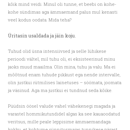
kõik mind veidi. Minul oli tunne, et beebi on kohe-
kohe sündimas aga ämmaemand palus mul kenasti
veel kodus oodata. Mida teha?
Üritasin usaldada ja jäin koju.
Tuhud olid üsna intensiivsed ja selle lühikese
perioodi vältel, mil tuhu oli, ei eksisteerinud minu
jaoks muud maailma. Olin mina, tuhu ja valu. Ma ei
mõõtnud enam tuhude pikkust ega nende intervalle,
olin justkui rütmilises lainetuses – söömata, joomata
ja väsinud. Aga ma justkui ei tundnud seda kõike.
Püüdsin öösel valude vahel vähekenegi magada ja
varastel hommikutundidel algas ka see kauaoodatud
veritsus, mille peale leppisime ämmaemandaga
kokku, et kohtume sünnitusmajas tunnikese pärast.