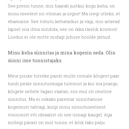
See pressi tunne, mis haarab justkui kogu keha, on
minu meelest nii võimas ja ürgne! Ma isegi ütleks, et
ebamaine. See tohutu kehatarkus ja vägi, mis aitavad
lapsel siia ilma sündida, see on ikka täielik kosmos!
Loodus ei ole mitte midagi juhuse hoolde jätnud.
Minu keha sünnitas ja mina kogesin seda. Olin
sünni ime tunnistajaks.
Meie pisike tütreke pandi mulle rinnale kõigest paar
tundi peale sünnitusmajja tulemist ja kui ma praegu
kõigele sellele tagasi vaatan, siis mul oli imeline
sünnitus. Ma ei oskaks paremat sünnitamise
kogemust tahtagi, kuigi minu sünnituseelsest
visioonist või ideaalist oli see üsnagi kaugel. Aga
millegi pärast on mul tunne, et kõik läks palju