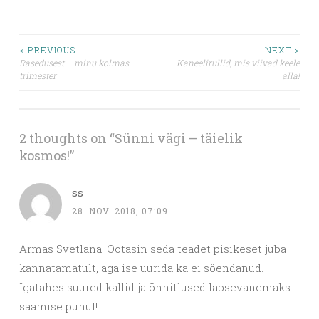
Post
< PREVIOUS
NEXT >
Rasedusest – minu kolmas
Kaneelirullid, mis viivad keele
trimester
alla!
navigation
2 thoughts on “
Sünni vägi – täielik
kosmos!
”
ss
28. NOV. 2018, 07:09
Armas Svetlana! Ootasin seda teadet pisikeset juba
kannatamatult, aga ise uurida ka ei söendanud.
Igatahes suured kallid ja õnnitlused lapsevanemaks
saamise puhul!