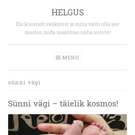
HELGUS
Skip
to
Elu koosneb valikutest ja mina valin olla see
content
muutus, mida maailmas näha soovin!
MENU
sünni vägi
Sünni vägi – täielik kosmos!