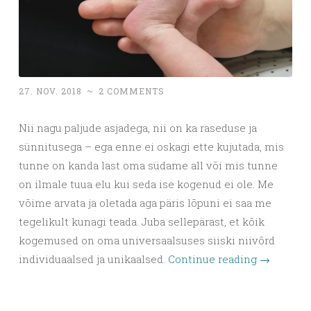
27. NOV. 2018
~
2 COMMENTS
Nii nagu paljude asjadega, nii on ka raseduse ja
sünnitusega – ega enne ei oskagi ette kujutada, mis
tunne on kanda last oma südame all või mis tunne
on ilmale tuua elu kui seda ise kogenud ei ole. Me
võime arvata ja oletada aga päris lõpuni ei saa me
tegelikult kunagi teada. Juba sellepärast, et kõik
kogemused on oma universaalsuses siiski niivõrd
individuaalsed ja unikaalsed.
Continue reading
→