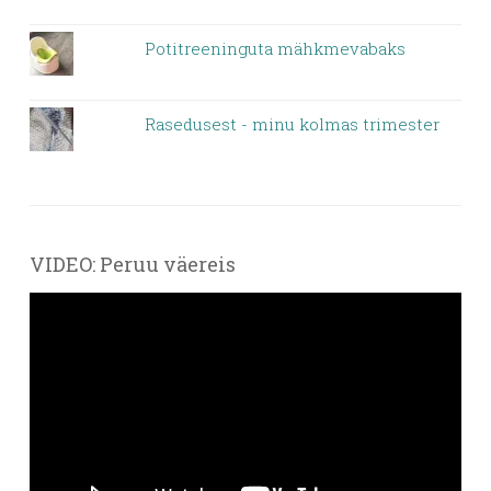
Potitreeninguta mähkmevabaks
Rasedusest - minu kolmas trimester
VIDEO: Peruu väereis
Videoesitaja