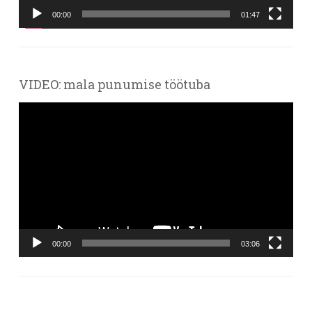
00:00
01:47
VIDEO: mala punumise töötuba
Videoesitaja
00:00
03:06