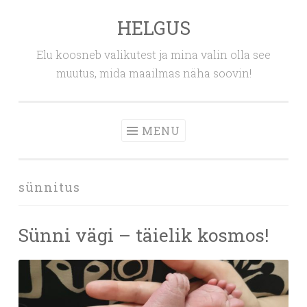
HELGUS
Skip
to
Elu koosneb valikutest ja mina valin olla see
content
muutus, mida maailmas näha soovin!
MENU
sünnitus
Sünni vägi – täielik kosmos!