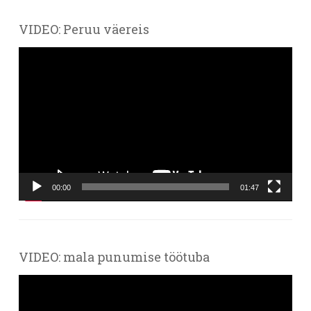
VIDEO: Peruu väereis
Videoesitaja
00:00
01:47
VIDEO: mala punumise töötuba
Videoesitaja