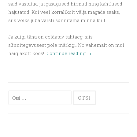
said vastatud ja igasugused hirmud ning kahtlused
hajutatud. Kui veel korralikult välja magada saaks,
siis võiks juba varsti sünnitama minna küll.
Ja kuigi täna on eeldatav tähtaeg, siis
sünnitegevusest pole märkigi. No vähemalt on mul
haiglakott koos!
Continue reading
→
Otsi: