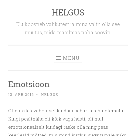
HELGUS
Skip
to
Elu koosneb valikutest ja mina valin olla see
content
muutus, mida maailmas näha soovin!
MENU
Emotsioon
13. APR 2016
~
HELGUS
Olin nädalavahetusel kuidagi pahur ja rahulolematu.
Kuigi pealtnäha oli kõik väga hästi, oli mul
emotsionaalselt kuidagi raske olla ning peas
keerlesid mõtted, mis mind justkui sügavamale auku