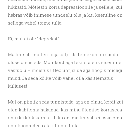
lükkasid. Mõtlesin korra depressioonile ja sellele, kui
habras võib inimese tundeelu olla ja kui keeruline on
sellega vahel toime tulla.
Ei, mul ei ole “deprekat”.
Ma lihtsalt mõtlen liiga palju. Ja teinekord ei suuda
üldse otsustada. Mõnikord aga tekib täielik sisemine
vastuolu – mõistus ütleb üht, süda aga hoopis midagi
muud. Ja seda kõike võib vahel olla käsitlematus
külluses!
Mul on piinlik seda tunnistada, aga on olnud kordi kui
olen kahtlema hakanud, kas minu ülemise korrusega
on ikka kõik korras … Ikka on, ma lihtsalt ei oska oma
emotsioonidega alati toime tulla.