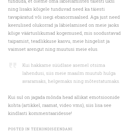
tunduda, et oleme oma läbielamistes täiesti üksi
ning lisaks kõigele tunduvad need ka täiesti
tavapäratud või isegi ebanormaalsed. Aga just need
keerulised olukorrad ja läbielamised on meie jaoks
kõige väärtuslikumad kogemused, mis soodustavad
taipamist, teadlikkuse kasvu, meie hingelist ja
vaimset arengut ning muutusi meie elus.
Kui hakkame süüdlase asemel otsima
lahendusi, siis meie maailm muutub hulga
avaramaks, helgemaks ning mõtestatumaks.
Kui sul on jagada mõnda head allikat emotsioonide
kohta (artikkel, raamat, video vms), siis lisa see
kindlasti kommentaaridesse!
POSTED IN
TEEKONDISEENDANI