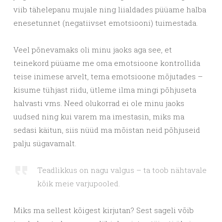
viib tähelepanu mujale ning liialdades püüame halba
enesetunnet (negatiivset emotsiooni) tuimestada.
Veel põnevamaks oli minu jaoks aga see, et
teinekord püüame me oma emotsioone kontrollida
teise inimese arvelt, tema emotsioone mõjutades –
kisume tühjast riidu, ütleme ilma mingi põhjuseta
halvasti vms. Need olukorrad ei ole minu jaoks
uudsed ning kui varem ma imestasin, miks ma
sedasi käitun, siis nüüd ma mõistan neid põhjuseid
palju sügavamalt.
Teadlikkus on nagu valgus – ta toob nähtavale
kõik meie varjupooled.
Miks ma sellest kõigest kirjutan? Sest sageli võib