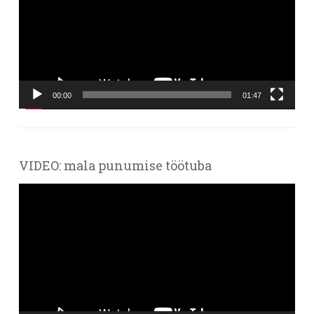
00:00
01:47
VIDEO: mala punumise töötuba
Videoesitaja