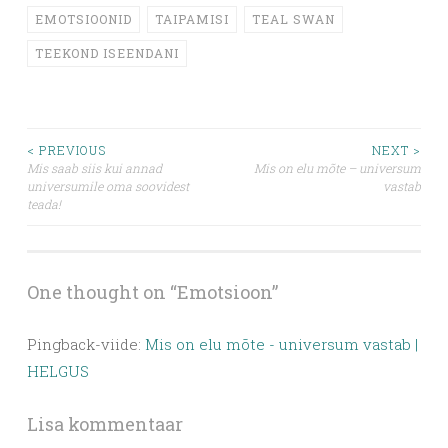
EMOTSIOONID
TAIPAMISI
TEAL SWAN
TEEKOND ISEENDANI
Post
< PREVIOUS
NEXT >
Mis saab siis kui annad
Mis on elu mõte – universum
universumile oma soovidest
vastab
navigation
teada!
One thought on “
Emotsioon
”
Pingback-viide:
Mis on elu mõte - universum vastab |
HELGUS
Lisa kommentaar