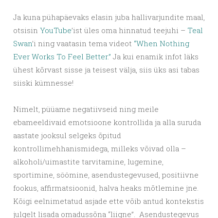
Ja kuna pühapäevaks elasin juba hallivarjundite maal,
otsisin
YouTube
’ist üles oma hinnatud teejuhi –
Teal
Swan
’i ning vaatasin tema videot
“When Nothing
Ever Works To Feel Better.”
Ja kui enamik infot läks
ühest kõrvast sisse ja teisest välja, siis üks asi tabas
siiski kümnesse!
Nimelt, püüame negatiivseid ning meile
ebameeldivaid emotsioone kontrollida ja alla suruda
aastate jooksul selgeks õpitud
kontrollimehhanismidega, milleks võivad olla –
alkoholi/uimastite tarvitamine, lugemine,
sportimine, söömine, asendustegevused, positiivne
fookus, affirmatsioonid, halva heaks mõtlemine jne.
Kõigi eelnimetatud asjade ette võib antud kontekstis
julgelt lisada omadussõna “liigne”. Asendustegevus