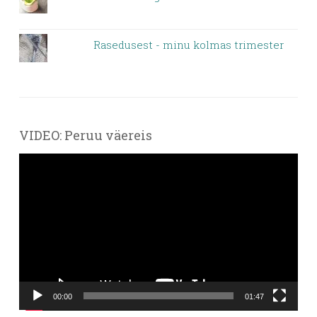
Rasedusest - minu kolmas trimester
VIDEO: Peruu väereis
Videoesitaja
00:00
01:47