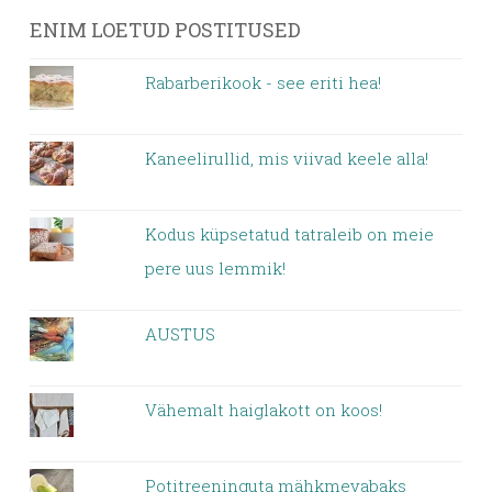
ENIM LOETUD POSTITUSED
Rabarberikook - see eriti hea!
Kaneelirullid, mis viivad keele alla!
Kodus küpsetatud tatraleib on meie
pere uus lemmik!
AUSTUS
Vähemalt haiglakott on koos!
Potitreeninguta mähkmevabaks