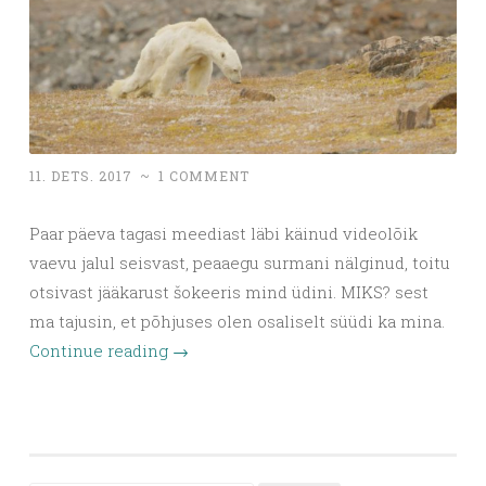
11. DETS. 2017
~
1 COMMENT
Paar päeva tagasi meediast läbi käinud videolõik
vaevu jalul seisvast, peaaegu surmani nälginud, toitu
otsivast jääkarust šokeeris mind üdini. MIKS? sest
ma tajusin, et põhjuses olen osaliselt süüdi ka mina.
Continue reading
→