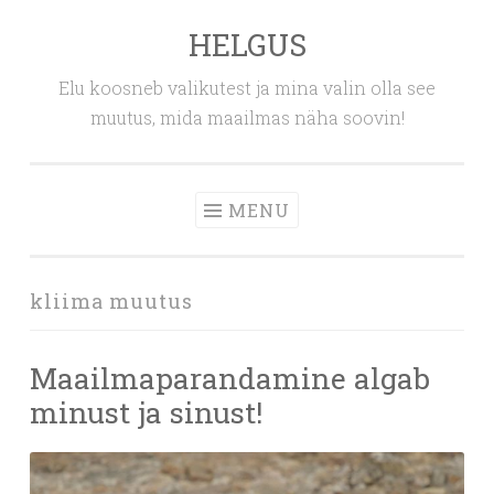
HELGUS
Skip
to
Elu koosneb valikutest ja mina valin olla see
content
muutus, mida maailmas näha soovin!
MENU
kliima muutus
Maailmaparandamine algab
minust ja sinust!