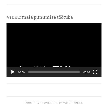
VIDEO: mala punumise töötuba
Videoesitaja
00:00
03:06
PROUDLY POWERED BY WORDPRESS