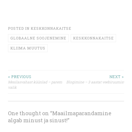
POSTED IN
KESKKONNAKAITSE
GLOBAALNE SOOJENEMINE
KESKKONNAKAITSE
KLIIMA MUUTUS
Post
< PREVIOUS
NEXT >
Mesilasvahast küünlad – parem
Blogimine – 3 aastat veebiruumis!
valik
navigation
One thought on “
Maailmaparandamine
algab minust ja sinust!
”