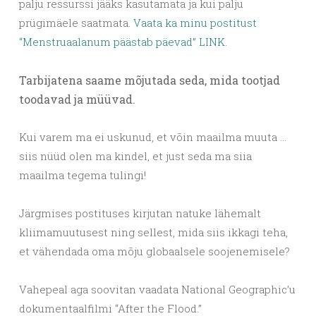
palju ressurssi jääks kasutamata ja kui palju
prügimäele saatmata.
Vaata ka minu postitust
“Menstruaalanum päästab päevad” LINK.
Tarbijatena saame mõjutada seda, mida tootjad
toodavad ja müüvad.
Kui varem ma ei uskunud, et võin maailma muuta …
siis nüüd olen ma kindel, et just seda ma siia
maailma tegema tulingi!
Järgmises postituses kirjutan natuke lähemalt
kliimamuutusest ning sellest, mida siis ikkagi teha,
et vähendada oma mõju globaalsele soojenemisele?
Vahepeal aga soovitan vaadata National Geographic’u
dokumentaalfilmi “After the Flood.”