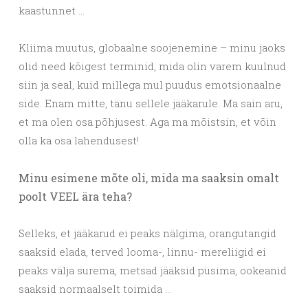
kaastunnet …
Kliima muutus, globaalne soojenemine – minu jaoks
olid need kõigest terminid, mida olin varem kuulnud
siin ja seal, kuid millega mul puudus emotsionaalne
side. Enam mitte, tänu sellele jääkarule. Ma sain aru,
et ma olen osa põhjusest. Aga ma mõistsin, et võin
olla ka osa lahendusest!
Minu esimene mõte oli, mida ma saaksin omalt
poolt VEEL ära teha?
Selleks, et jääkarud ei peaks nälgima, orangutangid
saaksid elada, terved looma-, linnu- mereliigid ei
peaks välja surema, metsad jääksid püsima, ookeanid
saaksid normaalselt toimida …