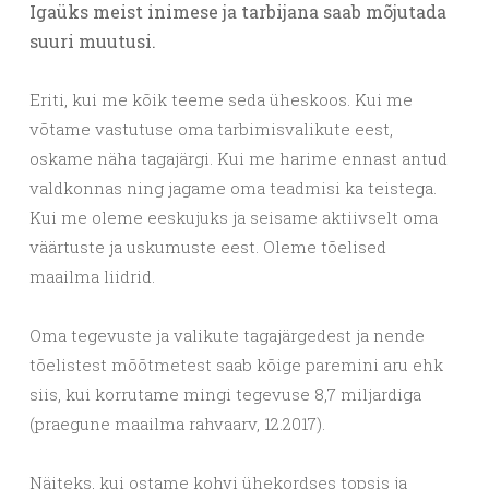
Igaüks meist inimese ja tarbijana saab mõjutada
suuri muutusi.
Eriti, kui me kõik teeme seda üheskoos. Kui me
võtame vastutuse oma tarbimisvalikute eest,
oskame näha tagajärgi. Kui me harime ennast antud
valdkonnas ning jagame oma teadmisi ka teistega.
Kui me oleme eeskujuks ja seisame aktiivselt oma
väärtuste ja uskumuste eest. Oleme tõelised
maailma liidrid.
Oma tegevuste ja valikute tagajärgedest ja nende
tõelistest mõõtmetest saab kõige paremini aru ehk
siis, kui korrutame mingi tegevuse 8,7 miljardiga
(praegune maailma rahvaarv, 12.2017).
Näiteks, kui ostame kohvi ühekordses topsis ja