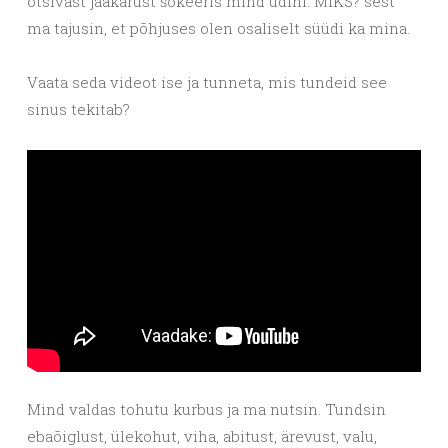
otsivast jääkarust šokeeris mind üdini. MIKS? sest
ma tajusin, et põhjuses olen osaliselt süüdi ka mina.
Vaata seda videot ise ja tunneta, mis tundeid see
sinus tekitab?
Mind valdas tohutu kurbus ja ma nutsin. Tundsin
ebaõiglust, ülekohut, viha, abitust, ärevust, valu,