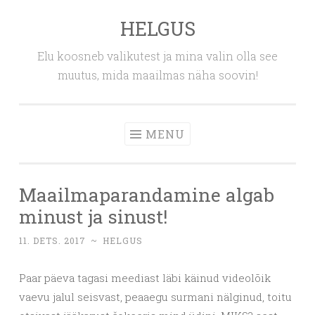
HELGUS
Skip
to
Elu koosneb valikutest ja mina valin olla see
content
muutus, mida maailmas näha soovin!
MENU
Maailmaparandamine algab
minust ja sinust!
11. DETS. 2017
~
HELGUS
Paar päeva tagasi meediast läbi käinud videolõik
vaevu jalul seisvast, peaaegu surmani nälginud, toitu