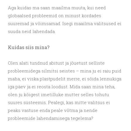
Aga kuidas ma saan maailma muuta, kui need
globaalsed probleemid on minust kordades
suuremad ja võimsamad. Isegi maailma valitsused ei
suuda neid lahendada.
Kuidas siis mina?
Olen alati tundnud abitust ja jõuetust selliste
probleemidega silmitsi seistes – mina ju ei raiu puid
maha, ei viska plastpudelit merre, ei sõida lennukiga
iga päev ja ei reosta loodust. Mida saan mina teha,
olen ju kõigest imetilluke mutter selles tohutu
suures süsteemis. Pealegi, kas mitte valitsus ei
peaks vastuse enda peale võtma ja nende
probleemide lahendamisega tegelema?