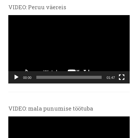
VIDEO: Peruu väereis
Videoesitaja
00:00
01:47
VIDEO: mala punumise töötuba
Videoesitaja