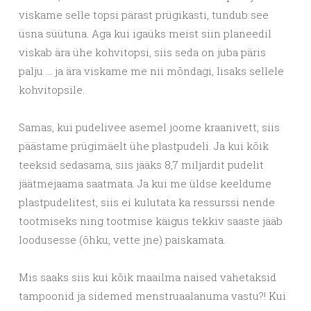
viskame selle topsi pärast prügikasti, tundub see
üsna süütuna. Aga kui igaüks meist siin planeedil
viskab ära ühe kohvitopsi, siis seda on juba päris
palju … ja ära viskame me nii mõndagi, lisaks sellele
kohvitopsile.
Samas, kui pudelivee asemel joome kraanivett, siis
päästame prügimäelt ühe plastpudeli. Ja kui kõik
teeksid sedasama, siis jääks 8,7 miljardit pudelit
jäätmejaama saatmata. Ja kui me üldse keeldume
plastpudelitest, siis ei kulutata ka ressurssi nende
tootmiseks ning tootmise käigus tekkiv saaste jääb
loodusesse (õhku, vette jne) paiskamata.
Mis saaks siis kui kõik maailma naised vahetaksid
tampoonid ja sidemed menstruaalanuma vastu?! Kui