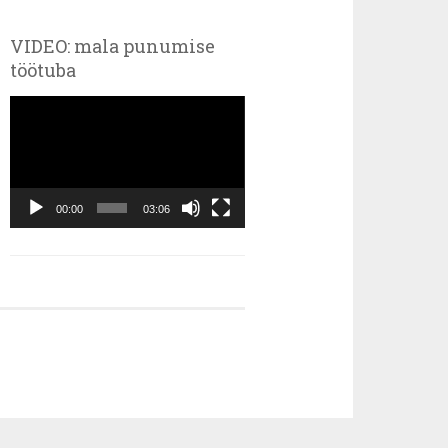
VIDEO: mala punumise
töötuba
Videoesitaja
00:00
03:06