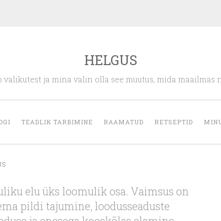
HELGUS
 valikutest ja mina valin olla see muutus, mida maailmas 
OGI
TEADLIK TARBIMINE
RAAMATUD
RETSEPTID
MIN
US
liku elu üks loomulik osa. Vaimsus on
ema pildi tajumine, loodusseaduste
duse ja enesega kooskõlas elamine.