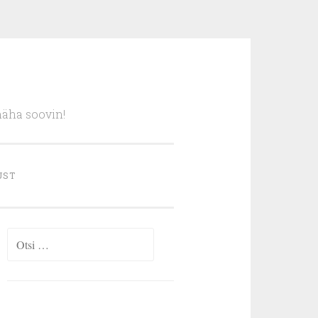
näha soovin!
UST
Otsi: