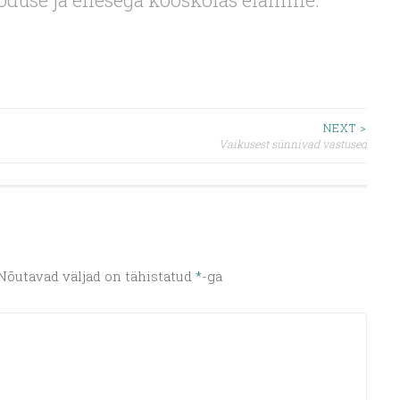
NEXT >
Vaikusest sünnivad vastused
Nõutavad väljad on tähistatud
*
-ga