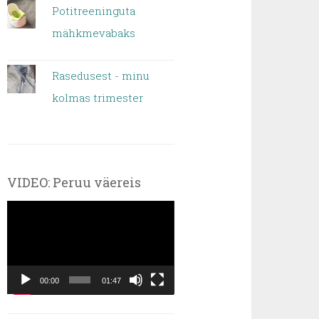
Potitreeninguta
mähkmevabaks
Rasedusest - minu
kolmas trimester
VIDEO: Peruu väereis
Videoesitaja
00:00
01:47