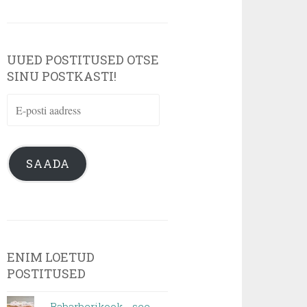
UUED POSTITUSED OTSE
SINU POSTKASTI!
E-
posti
aadress
SAADA
ENIM LOETUD
POSTITUSED
Rabarberikook - see