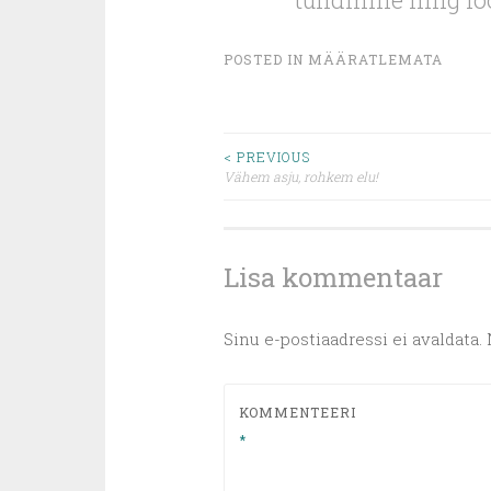
POSTED IN
MÄÄRATLEMATA
Post
< PREVIOUS
Vähem asju, rohkem elu!
navigation
Lisa kommentaar
Sinu e-postiaadressi ei avaldata.
KOMMENTEERI
*