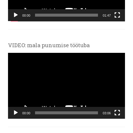
00:00
01:47
VIDEO: mala punumise töötuba
Videoesitaja
00:00
03:06