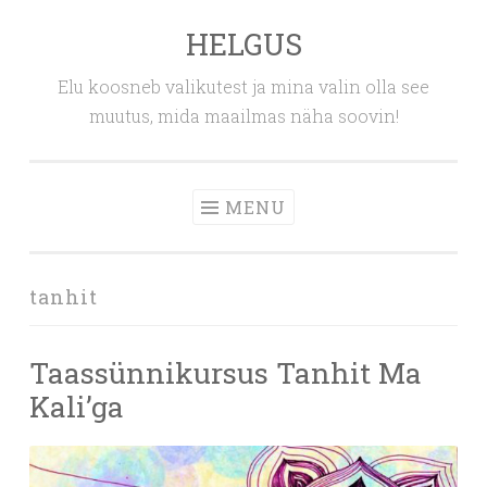
HELGUS
Skip
to
Elu koosneb valikutest ja mina valin olla see
content
muutus, mida maailmas näha soovin!
MENU
tanhit
Taassünnikursus Tanhit Ma
Kali’ga