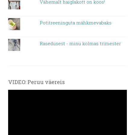
Vähemalt haiglakott on koos!
Potitreeninguta mähkmevabaks
Rasedusest - minu kolmas trimester
VIDEO: Peruu väereis
Videoesitaja