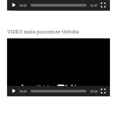
00:00
01:47
VIDEO: mala punumise töötuba
Videoesitaja
00:00
03:06