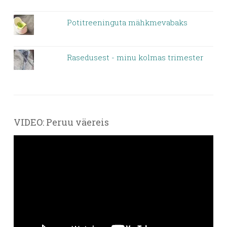
Potitreeninguta mähkmevabaks
Rasedusest - minu kolmas trimester
VIDEO: Peruu väereis
Videoesitaja