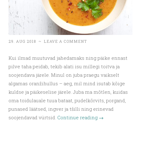
29. AUG 2018
~
LEAVE A COMMENT
Kui ilmad muutuvad jahedamaks ning päike ennast
pilve taha peidab, tekib alati isu millegi toitva ja
soojendava järele. Minul on juba praegu vaikselt
algamas oranžihullus – aeg, mil mind isutab kõige
kuldse ja päikeselise järele. Juba ma mõtlen, kuidas
oma toidulauale tuua bataat, pudelkõrvits, porgand,
punased läätsed, ingver ja tšilli ning erinevad
soojendavad vürtsid.
Continue reading
→