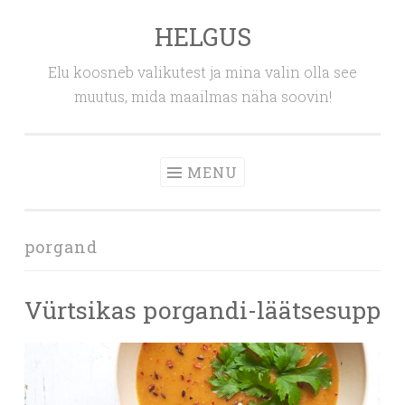
HELGUS
Skip
to
Elu koosneb valikutest ja mina valin olla see
content
muutus, mida maailmas näha soovin!
MENU
porgand
Vürtsikas porgandi-läätsesupp