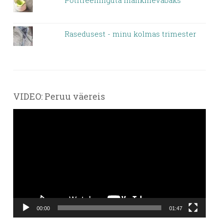
Potitreeninguta mähkmevabaks
Rasedusest - minu kolmas trimester
VIDEO: Peruu väereis
Videoesitaja
00:00
01:47