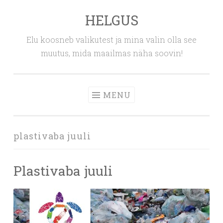
HELGUS
Skip
to
Elu koosneb valikutest ja mina valin olla see
content
muutus, mida maailmas näha soovin!
MENU
plastivaba juuli
Plastivaba juuli