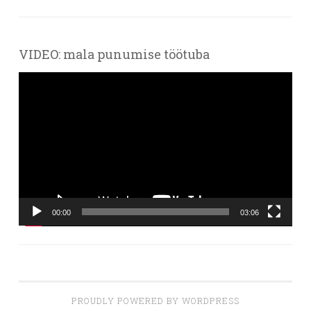
VIDEO: mala punumise töötuba
Videoesitaja
00:00
03:06
PROUDLY POWERED BY WORDPRESS