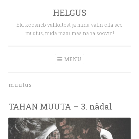
HELGUS
Skip
to
Elu koosneb valikutest ja mina valin olla see
content
muutus, mida maailmas näha soovin!
MENU
muutus
TAHAN MUUTA – 3. nädal