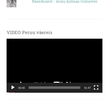
Rasedusest - minu kolmas trimester
VIDEO: Peruu väereis
Videoesitaja
00:00
01:47