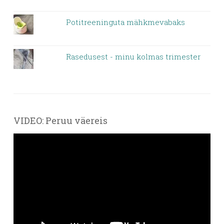
Potitreeninguta mähkmevabaks
Rasedusest - minu kolmas trimester
VIDEO: Peruu väereis
Videoesitaja