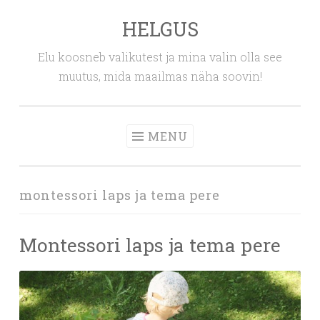
HELGUS
Skip
to
Elu koosneb valikutest ja mina valin olla see
content
muutus, mida maailmas näha soovin!
MENU
montessori laps ja tema pere
Montessori laps ja tema pere