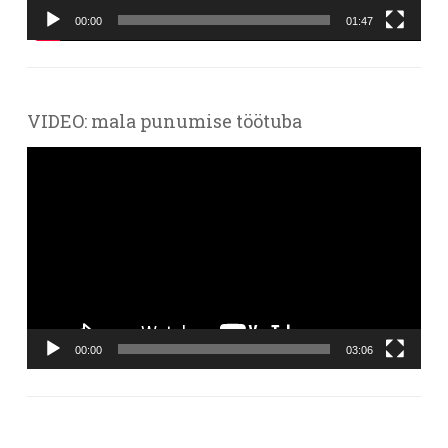
00:00
01:47
VIDEO: mala punumise töötuba
Videoesitaja
00:00
03:06