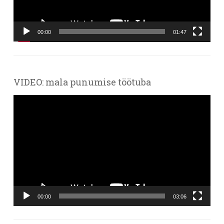
00:00
01:47
VIDEO: mala punumise töötuba
Videoesitaja
00:00
03:06