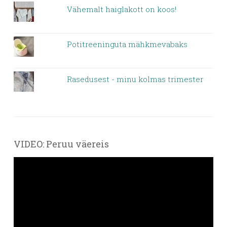
Vähemalt haiglakott on koos!
Potitreeninguta mähkmevabaks
Rasedusest - minu kolmas trimester
VIDEO: Peruu väereis
Videoesitaja