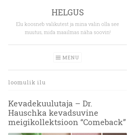
HELGUS
Skip
to
Elu koosneb valikutest ja mina valin olla see
content
muutus, mida maailmas näha soovin!
MENU
loomulik ilu
Kevadekuulutaja – Dr.
Hauschka kevadsuvine
meigikollektsioon “Comeback”