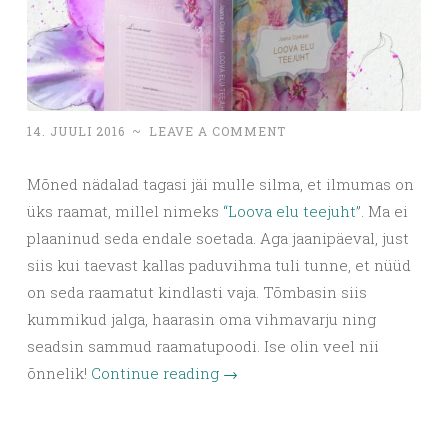
14. JUULI 2016
~
LEAVE A COMMENT
Mõned nädalad tagasi jäi mulle silma, et ilmumas on
üks raamat, millel nimeks
“Loova elu teejuht”
. Ma ei
plaaninud seda endale soetada. Aga jaanipäeval, just
siis kui taevast kallas paduvihma tuli tunne, et nüüd
on seda raamatut kindlasti vaja. Tõmbasin siis
kummikud jalga, haarasin oma vihmavarju ning
seadsin sammud raamatupoodi. Ise olin veel nii
õnnelik!
Continue reading
→