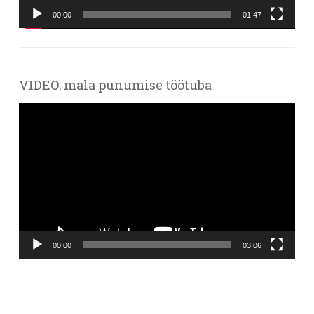
00:00
01:47
VIDEO: mala punumise töötuba
Videoesitaja
00:00
03:06