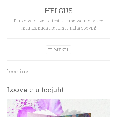
HELGUS
Skip
to
Elu koosneb valikutest ja mina valin olla see
content
muutus, mida maailmas näha soovin!
MENU
loomine
Loova elu teejuht