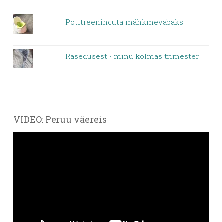
Potitreeninguta mähkmevabaks
Rasedusest - minu kolmas trimester
VIDEO: Peruu väereis
Videoesitaja