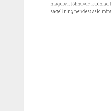
magusalt lõhnavad küünlad l
sageli ning nendest said mi