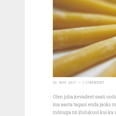
30. NOV. 2017
~
1 COMMENT
Olen juba kevadest saati ooda
ma aasta tagasi enda jaoks m
mõnuga nii jõulukuul kui ka 