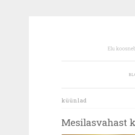
Skip
to
Elu koosneb
content
BL
küünlad
Mesilasvahast 