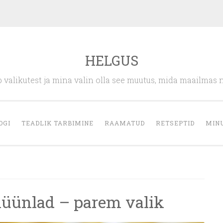
HELGUS
 valikutest ja mina valin olla see muutus, mida maailmas 
OGI
TEADLIK TARBIMINE
RAAMATUD
RETSEPTID
MIN
küünlad – parem valik