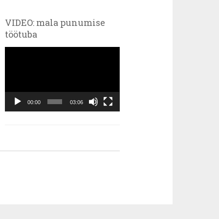
VIDEO: mala punumise
töötuba
Videoesitaja
00:00
03:06