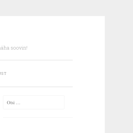
näha soovin!
UST
Otsi: