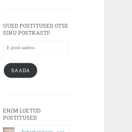
UUED POSTITUSED OTSE
SINU POSTKASTI!
E-
posti
aadress
SAADA
ENIM LOETUD
POSTITUSED
Rabarberikook - see