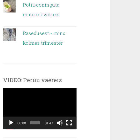
Potitreeninguta
mähkmevabaks
Rasedusest - minu
kolmas trimester
VIDEO: Peruu väereis
Videoesitaja
00:00
01:47