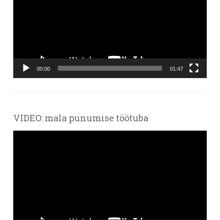
00:00
01:47
VIDEO: mala punumise töötuba
Videoesitaja