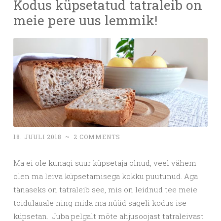
Kodus küpsetatud tatraleib on
meie pere uus lemmik!
18. JUULI 2018
~
2 COMMENTS
Ma ei ole kunagi suur küpsetaja olnud, veel vähem
olen ma leiva küpsetamisega kokku puutunud. Aga
tänaseks on tatraleib see, mis on leidnud tee meie
toidulauale ning mida ma nüüd sageli kodus ise
küpsetan. Juba pelgalt mõte ahjusoojast tatraleivast