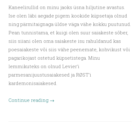
Kaneelirullid on minu jaoks üsna hiljutine avastus.
Ise olen läbi aegade pigem kookide küpsetaja olnud
ning pärmitaignaga üldse väga vähe kokku puutunud.
Pean tunnistama, et kuigi olen suur saiakeste sõber,
siis siiani olen oma saiakeste isu rahuldanud kas
poesaiakeste või siis vähe peenemate, kohvikust või
pagarikojast ostetud küpsetistega. Minu
lemmikuteks on olnud Levier’i
parmesanijuustusaiakesed ja RØST’i
kardemonisaiakesed.
Continue reading
→