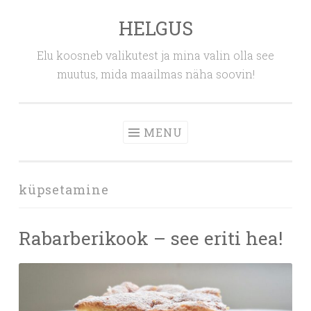
HELGUS
Skip
to
Elu koosneb valikutest ja mina valin olla see
content
muutus, mida maailmas näha soovin!
MENU
küpsetamine
Rabarberikook – see eriti hea!