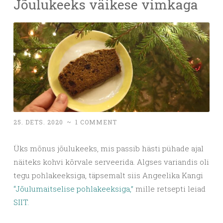
Jõulukeeks väikese vimkaga
25. DETS. 2020
~
1 COMMENT
Üks mõnus jõulukeeks, mis passib hästi pühade ajal
näiteks kohvi kõrvale serveerida. Algses variandis oli
tegu pohlakeeksiga, täpsemalt siis Angeelika Kangi
“Jõulumaitselise pohlakeeksiga,”
mille retsepti leiad
SIIT.