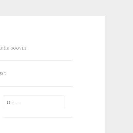
näha soovin!
UST
Otsi: