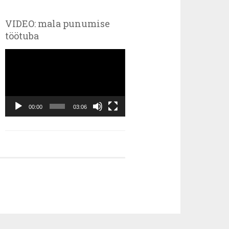
VIDEO: mala punumise
töötuba
Videoesitaja
00:00
03:06