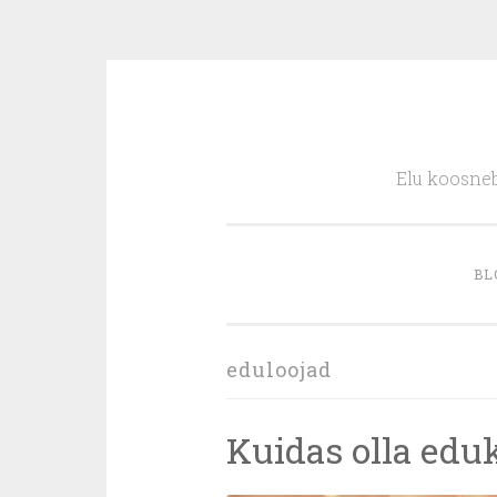
Skip
to
Elu koosneb
content
BL
eduloojad
Kuidas olla edu