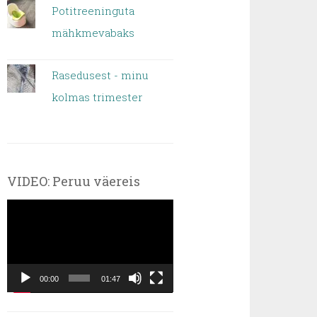
Potitreeninguta
mähkmevabaks
Rasedusest - minu
kolmas trimester
VIDEO: Peruu väereis
Videoesitaja
00:00
01:47