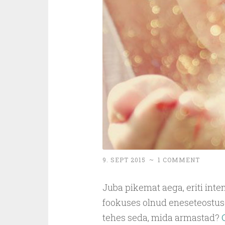
9. SEPT 2015
~
1 COMMENT
Juba pikemat aega, eriti inten
fookuses olnud eneseteostuse
tehes seda, mida armastad?