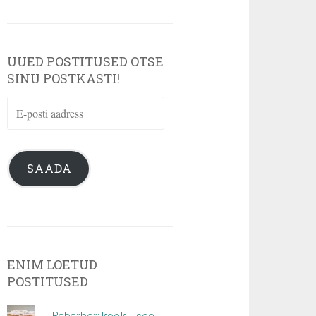
UUED POSTITUSED OTSE
SINU POSTKASTI!
E-
posti
aadress
SAADA
ENIM LOETUD
POSTITUSED
Rabarberikook - see