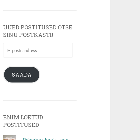
UUED POSTITUSED OTSE
SINU POSTKASTI!
E-
posti
aadress
SAADA
ENIM LOETUD
POSTITUSED
Rabarberikook - see