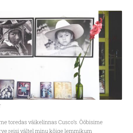
T
me toredas väikelinnas Cusco’s. Ööbisime
erve reisi vältel minu kõige lemmikum