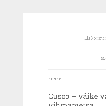
Skip
to
Elu koosneb
content
BL
cusco
Cusco – väike 
vihmametsa