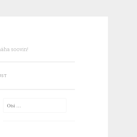
näha soovin!
UST
Otsi: