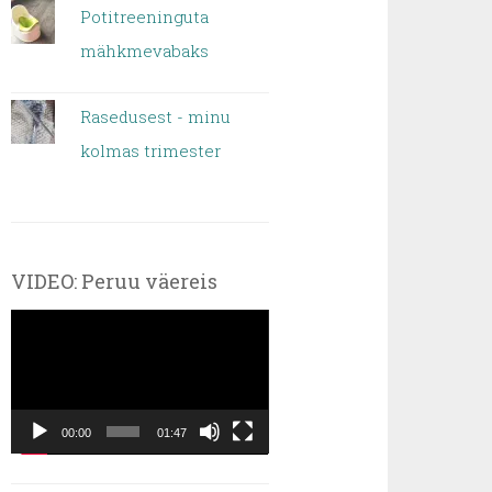
Potitreeninguta
mähkmevabaks
Rasedusest - minu
kolmas trimester
VIDEO: Peruu väereis
Videoesitaja
00:00
01:47