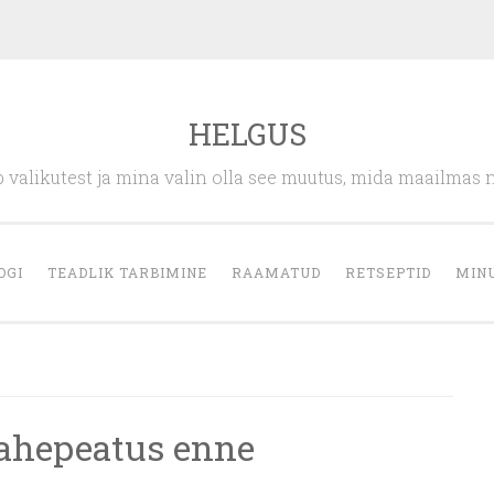
HELGUS
 valikutest ja mina valin olla see muutus, mida maailmas 
OGI
TEADLIK TARBIMINE
RAAMATUD
RETSEPTID
MIN
vahepeatus enne