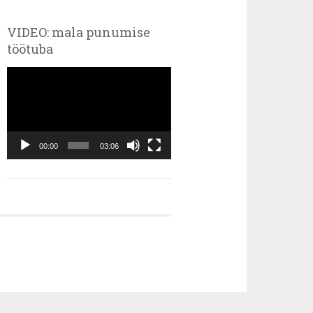
VIDEO: mala punumise
töötuba
Videoesitaja
00:00
03:06