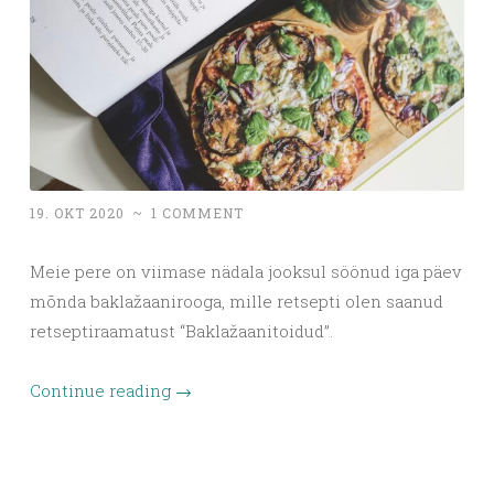
19. OKT 2020
~
1 COMMENT
Meie pere on viimase nädala jooksul söönud iga päev
mõnda baklažaanirooga, mille retsepti olen saanud
retseptiraamatust “Baklažaanitoidud”.
Continue reading
→