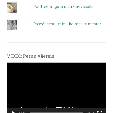
Potitreeninguta mähkmevabaks
Rasedusest - minu kolmas trimester
VIDEO: Peruu väereis
Videoesitaja