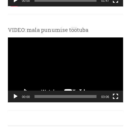
00:00
01:47
VIDEO: mala punumise töötuba
Videoesitaja
00:00
03:06