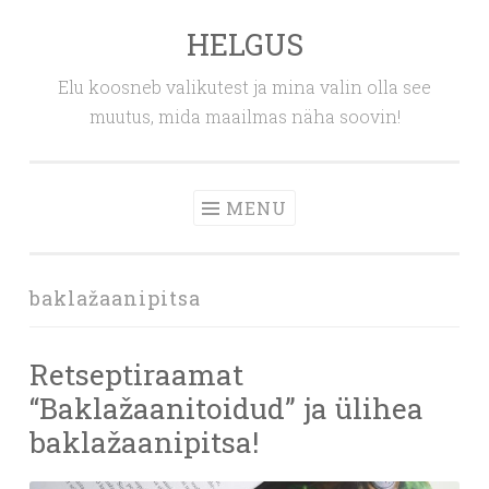
HELGUS
Skip
to
Elu koosneb valikutest ja mina valin olla see
content
muutus, mida maailmas näha soovin!
MENU
baklažaanipitsa
Retseptiraamat
“Baklažaanitoidud” ja ülihea
baklažaanipitsa!