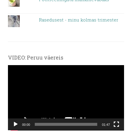
Rasedusest - minu kolmas trimester
VIDEO: Peruu väereis
Videoesitaja
00:00
01:47