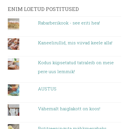
ENIM LOETUD POSTITUSED
Rabarberikook - see eriti hea!
Kaneelirullid, mis viivad keele alla!
Kodus küpsetatud tatraleib on meie
pere uus lemmik!
AUSTUS
Vähemalt haiglakott on koos!
Potitreeninguta mähkmevabaks