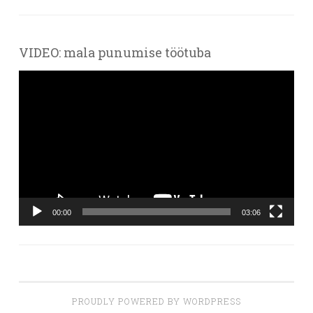
VIDEO: mala punumise töötuba
Videoesitaja
00:00
03:06
PROUDLY POWERED BY WORDPRESS