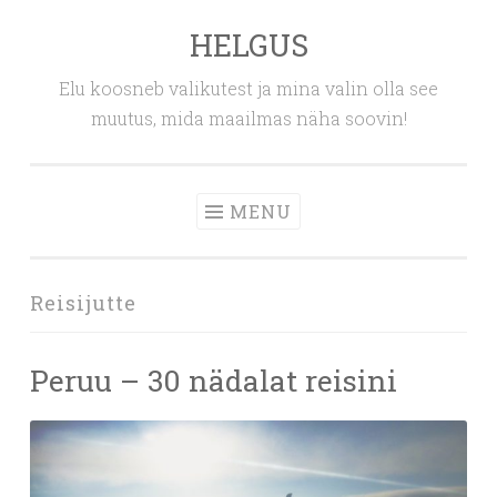
HELGUS
Skip
to
Elu koosneb valikutest ja mina valin olla see
content
muutus, mida maailmas näha soovin!
MENU
Reisijutte
Peruu – 30 nädalat reisini