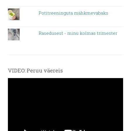
Potitreeninguta mähkmevabaks
Rasedusest - minu kolmas trimester
VIDEO: Peruu väereis
Videoesitaja