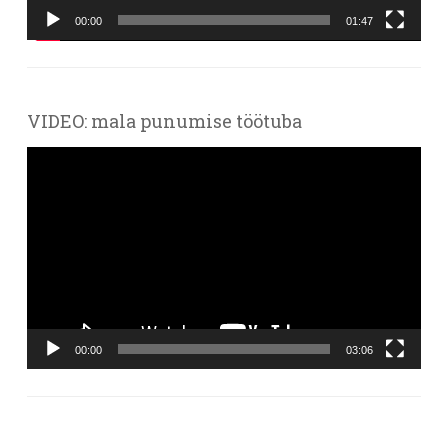
00:00
01:47
VIDEO: mala punumise töötuba
Videoesitaja
00:00
03:06