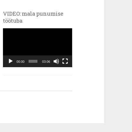
VIDEO: mala punumise
töötuba
Videoesitaja
00:00
03:06