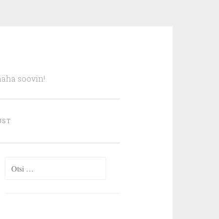
näha soovin!
UST
Otsi: