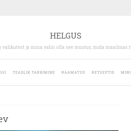
HELGUS
 valikutest ja mina valin olla see muutus, mida maailmas 
OGI
TEADLIK TARBIMINE
RAAMATUD
RETSEPTID
MIN
ev