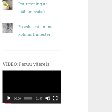
Potitreeninguta
mähkmevabaks
Rasedusest - minu
kolmas trimester
VIDEO: Peruu väereis
Videoesitaja
00:00
01:47