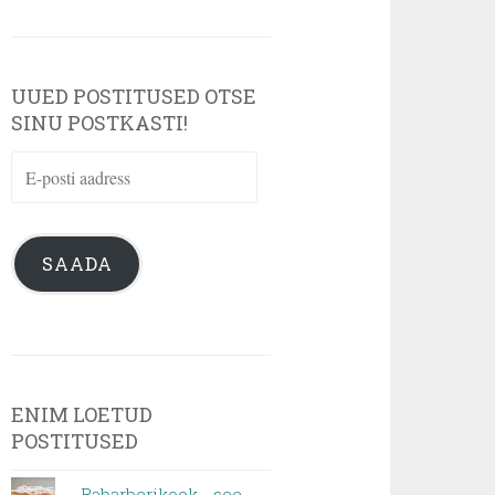
UUED POSTITUSED OTSE
SINU POSTKASTI!
E-
posti
aadress
SAADA
ENIM LOETUD
POSTITUSED
Rabarberikook - see