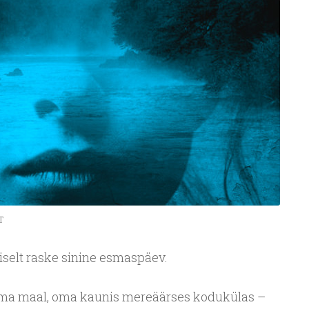
T
iselt raske sinine esmaspäev.
 ma maal, oma kaunis mereäärses kodukülas –