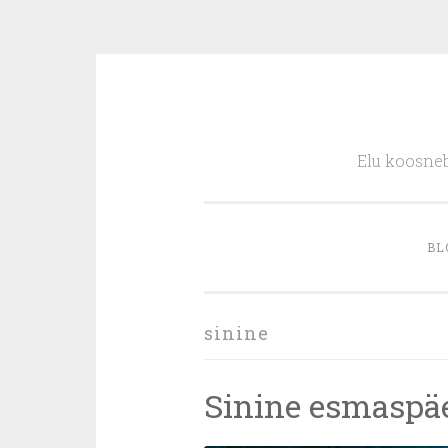
Skip
to
Elu koosneb
content
BL
sinine
Sinine esmaspä