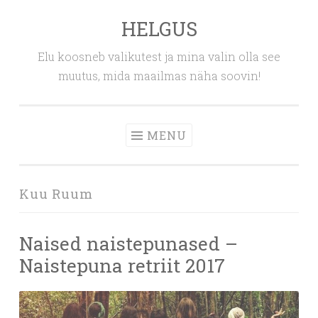
HELGUS
Skip
to
Elu koosneb valikutest ja mina valin olla see
content
muutus, mida maailmas näha soovin!
MENU
Kuu Ruum
Naised naistepunased –
Naistepuna retriit 2017