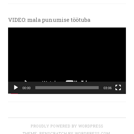
VIDEO: mala punumise töötuba
Videoesitaja
00:00
03:06
PROUDLY POWERED BY WORDPRESS
THEME: PENSCRATCH BY
WORDPRESS.COM
.