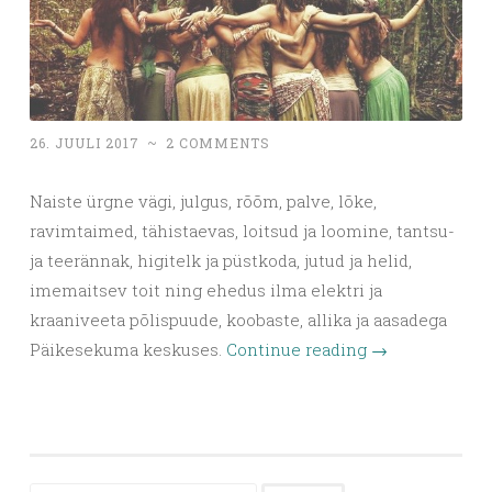
26. JUULI 2017
~
2 COMMENTS
Naiste ürgne vägi, julgus, rõõm, palve, lõke,
ravimtaimed, tähistaevas, loitsud ja loomine, tantsu-
ja teerännak, higitelk ja püstkoda, jutud ja helid,
imemaitsev toit ning ehedus ilma elektri ja
kraaniveeta põlispuude, koobaste, allika ja aasadega
Päikesekuma keskuses.
Continue reading
→