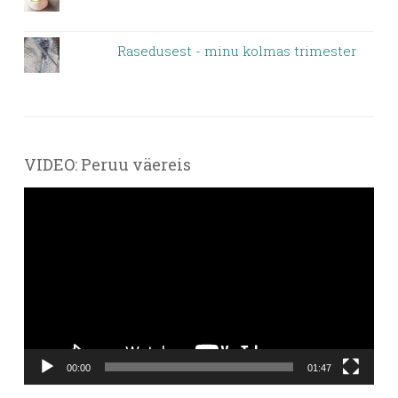
Rasedusest - minu kolmas trimester
VIDEO: Peruu väereis
Videoesitaja
00:00
01:47