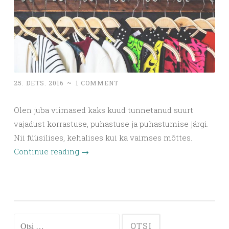
25. DETS. 2016
~
1 COMMENT
Olen juba viimased kaks kuud tunnetanud suurt
vajadust korrastuse, puhastuse ja puhastumise järgi.
Nii füüsilises, kehalises kui ka vaimses mõttes.
Continue reading
→
Otsi: