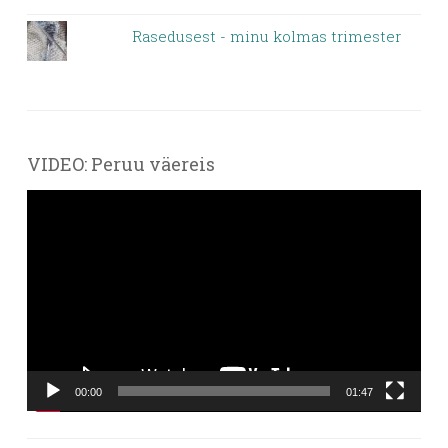
Rasedusest - minu kolmas trimester
VIDEO: Peruu väereis
Videoesitaja
00:00
01:47