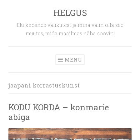
HELGUS
Skip
to
Elu koosneb valikutest ja mina valin olla see
content
muutus, mida maailmas näha soovin!
MENU
jaapani korrastuskunst
KODU KORDA – konmarie
abiga