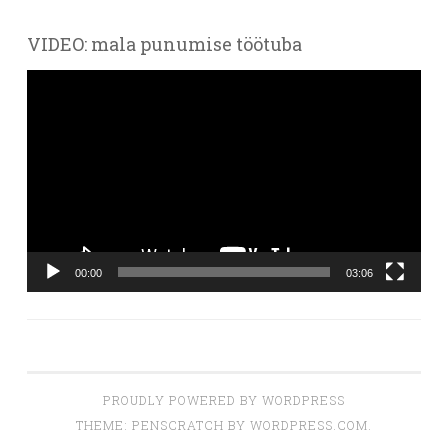
VIDEO: mala punumise töötuba
Videoesitaja
00:00
03:06
PROUDLY POWERED BY WORDPRESS
THEME: PENSCRATCH BY
WORDPRESS.COM
.